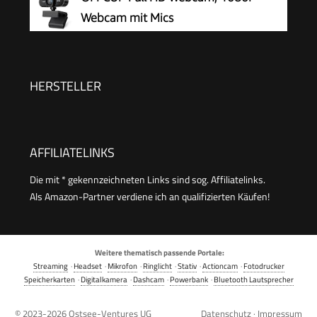
Lichtkorrektur, Plug & Play, für Linux, Win10, Mac
Webcam mit Mics
OS X, YouTube, Skype, zum Konferenz
Geräuschunterdrückung, USB Webcam
Autofokus Streaming Kamera für PC Laptop für
Live-Streaming Videoanruf Konferenz Online-
HERSTELLER
Unterricht Spiel
AFFILIATELINKS
Die mit * gekennzeichneten Links sind sog. Affiliatelinks.
Als Amazon-Partner verdiene ich an qualifizierten Käufen!
Weitere thematisch passende Portale:
Streaming
·
Headset
·
Mikrofon
·
Ringlicht
·
Stativ
·
Actioncam
·
Fotodrucker
Speicherkarten
·
Digitalkamera
·
Dashcam
·
Powerbank
·
Bluetooth Lautsprecher
© 2023-2026
Ostsee-Ventures UG
Datenschutz
·
Impressum