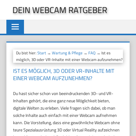
Zum
DEIN WEBCAM RATGEBER
Inhalt
springen
Du bist hier:
Start
→
Wartung & Pflege
→
FAQ
→ Ist es
möglich, 3D oder VR-Inhalte mit einer Webcam aufzunehmen?
IST ES MÖGLICH, 3D ODER VR-INHALTE MIT
EINER WEBCAM AUFZUNEHMEN?
Du hast sicher schon von beeindruckenden 3D- und VR-
Inhalten gehört, die eine ganz neue Möglichkeit bieten,
digitale Welten zu erleben. Viele fragen sich dabei, ob man
solche Inhalte auch einfach mit einer Webcam aufnehmen
kann. Die Vorstellung, dass eine gewöhnliche Webcam ohne
teure Spezialausrüstung 3D oder Virtual Reality aufzeichnen