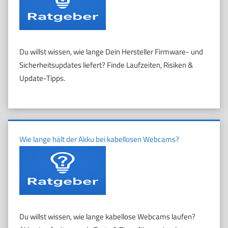
Du willst wissen, wie lange Dein Hersteller Firmware- und
Sicherheitsupdates liefert? Finde Laufzeiten, Risiken &
Update-Tipps.
Wie lange hält der Akku bei kabellosen Webcams?
Du willst wissen, wie lange kabellose Webcams laufen?