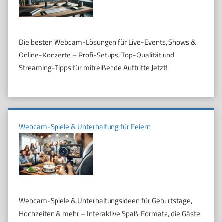
Die besten Webcam-Lösungen für Live-Events, Shows &
Online-Konzerte – Profi-Setups, Top-Qualität und
Streaming-Tipps für mitreißende Auftritte Jetzt!
Webcam-Spiele & Unterhaltung für Feiern
Webcam-Spiele & Unterhaltungsideen für Geburtstage,
Hochzeiten & mehr – Interaktive Spaß‑Formate, die Gäste