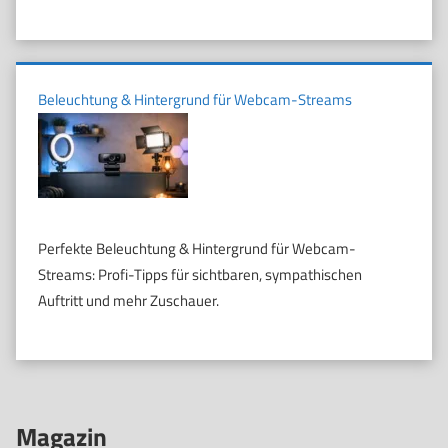
Beleuchtung & Hintergrund für Webcam-Streams
Perfekte Beleuchtung & Hintergrund für Webcam-
Streams: Profi-Tipps für sichtbaren, sympathischen
Auftritt und mehr Zuschauer.
Magazin