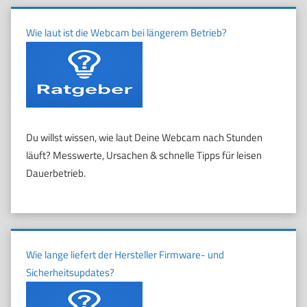
Wie laut ist die Webcam bei längerem Betrieb?
Du willst wissen, wie laut Deine Webcam nach Stunden
läuft? Messwerte, Ursachen & schnelle Tipps für leisen
Dauerbetrieb.
Wie lange liefert der Hersteller Firmware- und
Sicherheitsupdates?