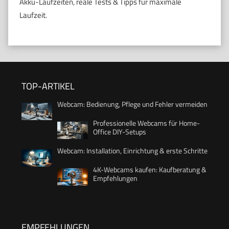
Akku-Laufzeiten, reale Tests & Tipps für maximale
Laufzeit.
TOP-ARTIKEL
Webcam: Bedienung, Pflege und Fehler vermeiden
Professionelle Webcams für Home-
Office DIY-Setups
Webcam: Installation, Einrichtung & erste Schritte
4K-Webcams kaufen: Kaufberatung &
Empfehlungen
EMPFEHLUNGEN