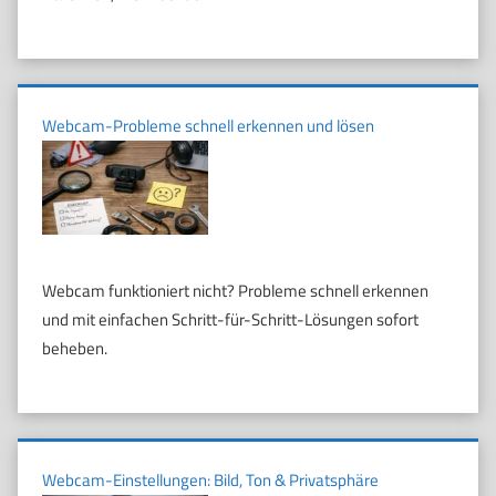
Webcam-Probleme schnell erkennen und lösen
Webcam funktioniert nicht? Probleme schnell erkennen
und mit einfachen Schritt-für-Schritt-Lösungen sofort
beheben.
Webcam-Einstellungen: Bild, Ton & Privatsphäre