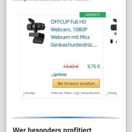
ANGEBOT
OFFCUP Full HD
Webcam, 1080P
Webcam mit Mics
Geräuschunterdrückung,
USB Webcam
Autofokus Streaming
11,49 €
9,76 €
Kamera für PC Laptop
für Live-Streaming
Videoanruf Konferenz
Bei Amazon ansehen
Online-Unterricht
*
Anzeige
Preis inkl. MwSt., zzgl. Versandkosten
*
Anzeige
Spiel
Wer besonders profitiert