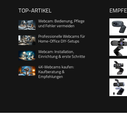
TOP-ARTIKEL
EMPF
Webcam: Bedienung, Pflege
und Fehler vermeiden
Professionelle Webcams für
Home-Office DIY-Setups
Webcam: Installation,
Einrichtung & erste Schritte
4K-Webcams kaufen:
Streami
Kaufberatung &
Automati
Empfehlungen
Plug & P
Mac OS 
Konfere
Objekti