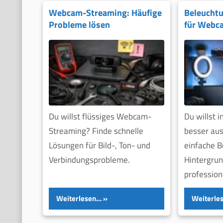
Webcam-Streaming: Häufige
Beleucht
Probleme lösen
für Webc
Du willst flüssiges Webcam-
Du willst
Streaming? Finde schnelle
besser aus
Lösungen für Bild-, Ton- und
einfache B
Verbindungsprobleme.
Hintergrun
professione
Weiterlesen…
Weiterle