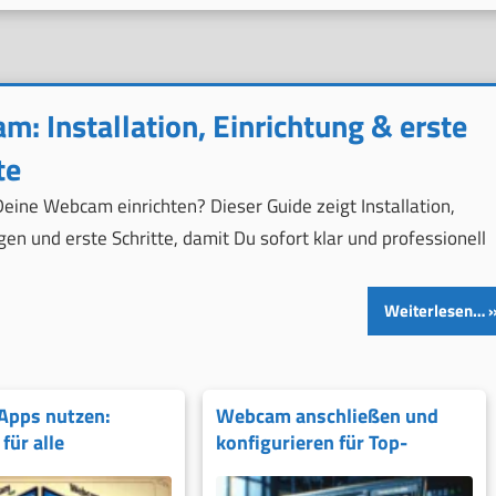
: Installation, Einrichtung & erste
te
Deine Webcam einrichten? Dieser Guide zeigt Installation,
gen und erste Schritte, damit Du sofort klar und professionell
Weiterlesen…
pps nutzen:
Webcam anschließen und
für alle
konfigurieren für Top-
systeme
Qualität