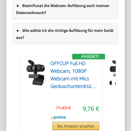
Beeinflusst die Webcam-Auflösung auch meinen
Datenverbrauch?
Wie wähle ich die richtige Auflösung für mein Gerät
aus?
ANGEBOT
OFFCUP Full HD
Webcam, 1080P
Webcam mit Mics
Geräuschunterdrückung,
USB Webcam
Autofokus Streaming
11,49 €
9,76 €
Kamera für PC Laptop
für Live-Streaming
Videoanruf Konferenz
Bei Amazon ansehen