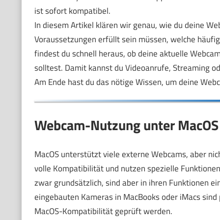
ist sofort kompatibel.
In diesem Artikel klären wir genau, wie du deine 
Voraussetzungen erfüllt sein müssen, welche häufig
findest du schnell heraus, ob deine aktuelle Webca
solltest. Damit kannst du Videoanrufe, Streaming 
Am Ende hast du das nötige Wissen, um deine Webca
Webcam-Nutzung unter MacOS
MacOS unterstützt viele externe Webcams, aber nicht
volle Kompatibilität und nutzen spezielle Funktio
zwar grundsätzlich, sind aber in ihren Funktionen e
eingebauten Kameras in MacBooks oder iMacs sind 
MacOS-Kompatibilität geprüft werden.