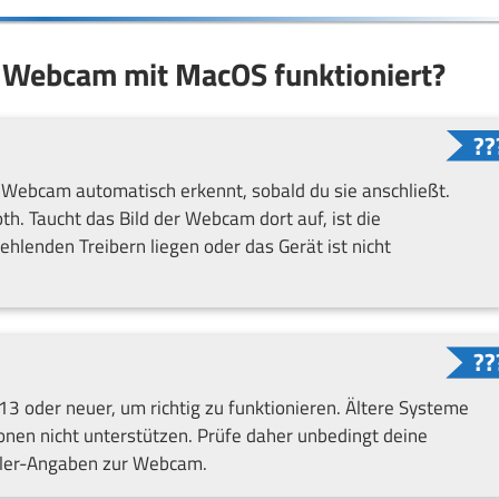
e Webcam mit MacOS funktioniert?
e Webcam automatisch erkennt, sobald du sie anschließt.
h. Taucht das Bild der Webcam dort auf, ist die
ehlenden Treibern liegen oder das Gerät ist nicht
oder neuer, um richtig zu funktionieren. Ältere Systeme
en nicht unterstützen. Prüfe daher unbedingt deine
eller-Angaben zur Webcam.