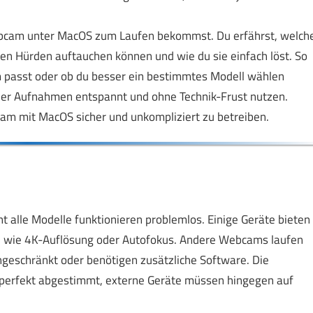
Webcam unter MacOS zum Laufen bekommst. Du erfährst, welch
en Hürden auftauchen können und wie du sie einfach löst. So
m passt oder ob du besser ein bestimmtes Modell wählen
oder Aufnahmen entspannt und ohne Technik-Frust nutzen.
m mit MacOS sicher und unkompliziert zu betreiben.
 alle Modelle funktionieren problemlos. Einige Geräte bieten
nen wie 4K-Auflösung oder Autofokus. Andere Webcams laufen
ingeschränkt oder benötigen zusätzliche Software. Die
perfekt abgestimmt, externe Geräte müssen hingegen auf