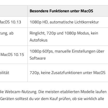
Besondere Funktionen unter MacOS
 MacOS 10.13
1080p HD, automatische Lichtkorrektur
zung, ab
Ringlicht, 720p und 1080p Modus, kein
Autofokus
1080p 60fps, manuelle Einstellungen über
b MacOS 10.15
Software
lität
720p, keine Zusatzfunktionen unter MacOS
 die Webcam-Nutzung. Die meisten etablierten Modelle laufen
eräten solltest du vor dem Kauf prüfen, ob sie wirklich alle