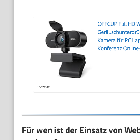
OFFCUP Full HD 
Geräuschunterdr
Kamera für PC Lap
Konferenz Online-
*
Anzeige
Für wen ist der Einsatz von W