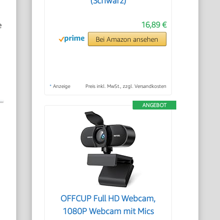
(Schwarz)
e
16,89 €
Bei Amazon ansehen
*
Anzeige
Preis inkl. MwSt., zzgl. Versandkosten
ANGEBOT
OFFCUP Full HD Webcam,
1080P Webcam mit Mics