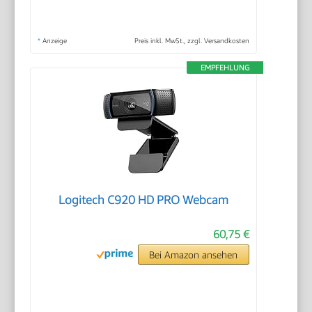
*
Anzeige
Preis inkl. MwSt., zzgl. Versandkosten
EMPFEHLUNG
Logitech C920 HD PRO Webcam
60,75 €
Bei Amazon ansehen