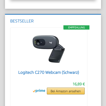
BESTSELLER
EMPFEHLUNG
Logitech C270 Webcam (Schwarz)
16,89 €
Bei Amazon ansehen