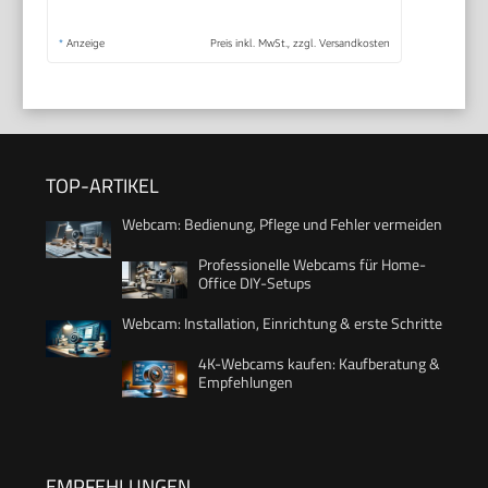
*
Anzeige
Preis inkl. MwSt., zzgl. Versandkosten
TOP-ARTIKEL
Webcam: Bedienung, Pflege und Fehler vermeiden
Professionelle Webcams für Home-
Office DIY-Setups
Webcam: Installation, Einrichtung & erste Schritte
4K-Webcams kaufen: Kaufberatung &
Empfehlungen
EMPFEHLUNGEN