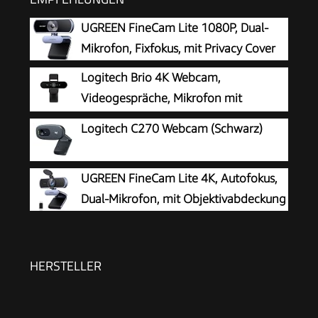
UGREEN FineCam Lite 1080P, Dual-
Mikrofon, Fixfokus, mit Privacy Cover
Logitech Brio 4K Webcam,
Videogespräche, Mikrofon mit
Geräuschunterdrückung
Logitech C270 Webcam (Schwarz)
UGREEN FineCam Lite 4K, Autofokus,
Dual-Mikrofon, mit Objektivabdeckung
HERSTELLER