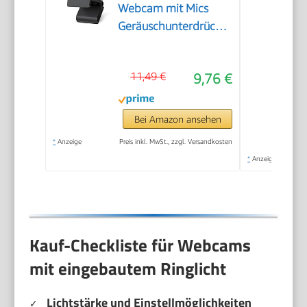
Webcam mit Mics
Geräuschunterdrückung,
USB Webcam
Autofokus Streaming
11,49 €
9,76 €
Kamera für PC Laptop
für Live-Streaming
Videoanruf Konferenz
Bei Amazon ansehen
Online-Unterricht
*
Anzeige
Preis inkl. MwSt., zzgl. Versandkosten
Spiel
*
Anzeige
Kauf-Checkliste für Webcams
mit eingebautem Ringlicht
Lichtstärke und Einstellmöglichkeiten
✓