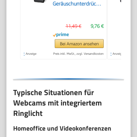
Geräuschunterdrückung,
USB Webcam
Autofokus Streaming
11,49 €
9,76 €
Kamera für PC Laptop
für Live-Streaming
Videoanruf Konferenz
Bei Amazon ansehen
Online-Unterricht
*
Anzeige
Preis inkl. MwSt., zzgl. Versandkosten
*
Anzeige
Spiel
Typische Situationen für
Webcams mit integriertem
Ringlicht
Homeoffice und Videokonferenzen