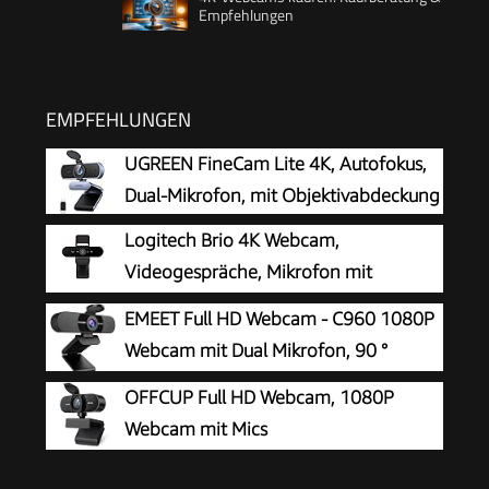
Empfehlungen
EMPFEHLUNGEN
UGREEN FineCam Lite 4K, Autofokus,
Dual-Mikrofon, mit Objektivabdeckung
Logitech Brio 4K Webcam,
Videogespräche, Mikrofon mit
Geräuschunterdrückung
EMEET Full HD Webcam - C960 1080P
Webcam mit Dual Mikrofon, 90 °
Streaming Kamera mit Automatische
OFFCUP Full HD Webcam, 1080P
Lichtkorrektur, Plug & Play, für Linux, Win10, Mac
Webcam mit Mics
OS X, YouTube, Skype, zum Konferenz
Geräuschunterdrückung, USB Webcam