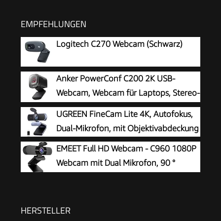
EMPFEHLUNGEN
Logitech C270 Webcam (Schwarz)
Anker PowerConf C200 2K USB-
Webcam, Webcam für Laptops, Stereo-
Mikrofone
UGREEN FineCam Lite 4K, Autofokus,
Dual-Mikrofon, mit Objektivabdeckung
EMEET Full HD Webcam - C960 1080P
Webcam mit Dual Mikrofon, 90 °
Streaming Kamera mit Automatische
Lichtkorrektur, Plug & Play, für Linux, Win10, Mac
OS X, YouTube, Skype, zum Konferenz
HERSTELLER