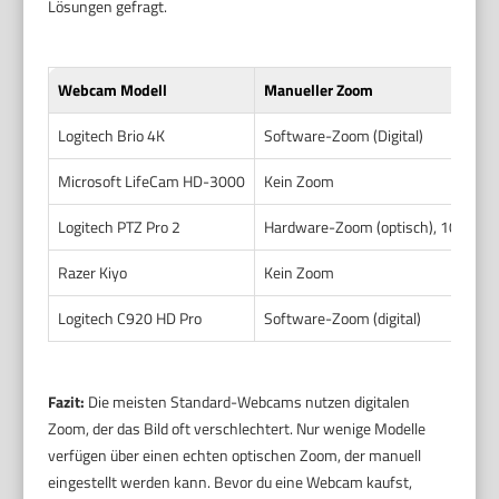
Lösungen gefragt.
Webcam Modell
Manueller Zoom
Be
Logitech Brio 4K
Software-Zoom (Digital)
Mi
Microsoft LifeCam HD-3000
Kein Zoom
Ei
Logitech PTZ Pro 2
Hardware-Zoom (optisch), 10x
Ei
Razer Kiyo
Kein Zoom
Ei
Logitech C920 HD Pro
Software-Zoom (digital)
Mi
Fazit:
Die meisten Standard-Webcams nutzen digitalen
Zoom, der das Bild oft verschlechtert. Nur wenige Modelle
verfügen über einen echten optischen Zoom, der manuell
eingestellt werden kann. Bevor du eine Webcam kaufst,