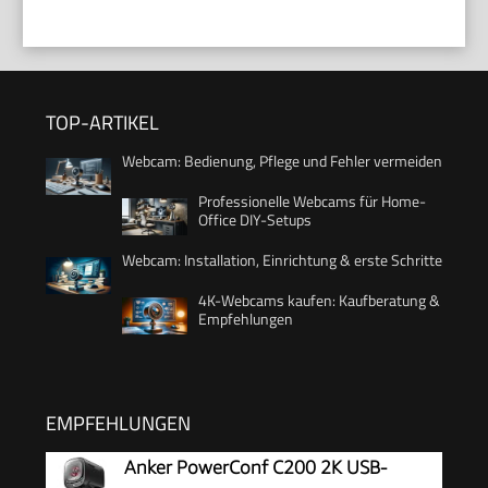
TOP-ARTIKEL
Webcam: Bedienung, Pflege und Fehler vermeiden
Professionelle Webcams für Home-
Office DIY-Setups
Webcam: Installation, Einrichtung & erste Schritte
4K-Webcams kaufen: Kaufberatung &
Empfehlungen
EMPFEHLUNGEN
Anker PowerConf C200 2K USB-