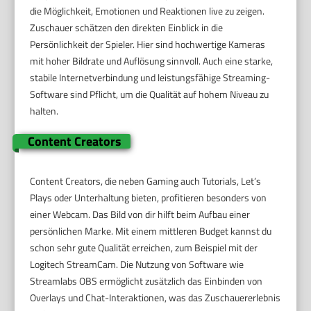
die Möglichkeit, Emotionen und Reaktionen live zu zeigen.
Zuschauer schätzen den direkten Einblick in die
Persönlichkeit der Spieler. Hier sind hochwertige Kameras
mit hoher Bildrate und Auflösung sinnvoll. Auch eine starke,
stabile Internetverbindung und leistungsfähige Streaming-
Software sind Pflicht, um die Qualität auf hohem Niveau zu
halten.
Content Creators
Content Creators, die neben Gaming auch Tutorials, Let’s
Plays oder Unterhaltung bieten, profitieren besonders von
einer Webcam. Das Bild von dir hilft beim Aufbau einer
persönlichen Marke. Mit einem mittleren Budget kannst du
schon sehr gute Qualität erreichen, zum Beispiel mit der
Logitech StreamCam. Die Nutzung von Software wie
Streamlabs OBS ermöglicht zusätzlich das Einbinden von
Overlays und Chat-Interaktionen, was das Zuschauererlebnis