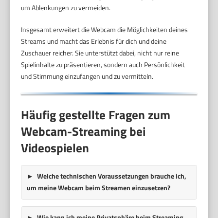
um Ablenkungen zu vermeiden.
Insgesamt erweitert die Webcam die Möglichkeiten deines
Streams und macht das Erlebnis für dich und deine
Zuschauer reicher. Sie unterstützt dabei, nicht nur reine
Spielinhalte zu präsentieren, sondern auch Persönlichkeit
und Stimmung einzufangen und zu vermitteln.
Häufig gestellte Fragen zum
Webcam-Streaming bei
Videospielen
Welche technischen Voraussetzungen brauche ich,
um meine Webcam beim Streamen einzusetzen?
Wie kann ich meine Privatsphäre beim Streaming