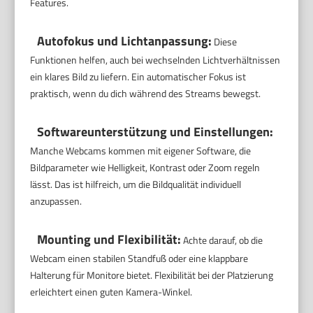
Features.
Autofokus und Lichtanpassung:
Diese
Funktionen helfen, auch bei wechselnden Lichtverhältnissen
ein klares Bild zu liefern. Ein automatischer Fokus ist
praktisch, wenn du dich während des Streams bewegst.
Softwareunterstützung und Einstellungen:
Manche Webcams kommen mit eigener Software, die
Bildparameter wie Helligkeit, Kontrast oder Zoom regeln
lässt. Das ist hilfreich, um die Bildqualität individuell
anzupassen.
Mounting und Flexibilität:
Achte darauf, ob die
Webcam einen stabilen Standfuß oder eine klappbare
Halterung für Monitore bietet. Flexibilität bei der Platzierung
erleichtert einen guten Kamera-Winkel.