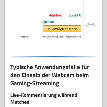
43,99 €
33,99 €
*
Anzeige
Bei Amazon ansehen
*
Anzeige
Preis inkl. MwSt., zzgl. Versandkosten
Typische Anwendungsfälle für
den Einsatz der Webcam beim
Gaming-Streaming
Live-Kommentierung während
Matches