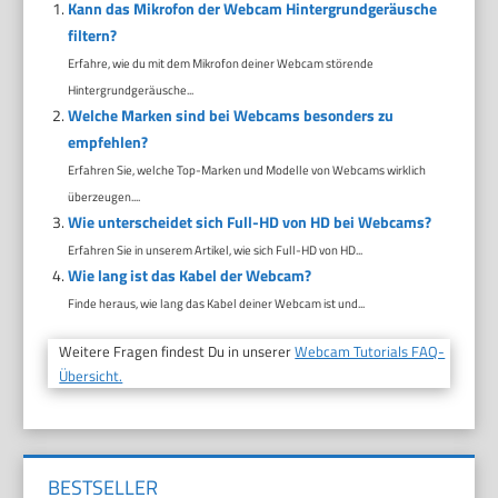
Kann das Mikrofon der Webcam Hintergrundgeräusche
filtern?
Erfahre, wie du mit dem Mikrofon deiner Webcam störende
Hintergrundgeräusche...
Welche Marken sind bei Webcams besonders zu
empfehlen?
Erfahren Sie, welche Top-Marken und Modelle von Webcams wirklich
überzeugen....
Wie unterscheidet sich Full-HD von HD bei Webcams?
Erfahren Sie in unserem Artikel, wie sich Full-HD von HD...
Wie lang ist das Kabel der Webcam?
Finde heraus, wie lang das Kabel deiner Webcam ist und...
Weitere Fragen findest Du in unserer
Webcam Tutorials FAQ-
Übersicht.
BESTSELLER