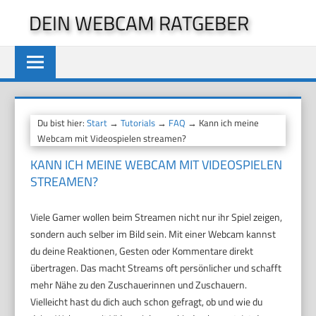
Zum
DEIN WEBCAM RATGEBER
Inhalt
springen
Du bist hier:
Start
→
Tutorials
→
FAQ
→ Kann ich meine
Webcam mit Videospielen streamen?
KANN ICH MEINE WEBCAM MIT VIDEOSPIELEN
STREAMEN?
Viele Gamer wollen beim Streamen nicht nur ihr Spiel zeigen,
sondern auch selber im Bild sein. Mit einer Webcam kannst
du deine Reaktionen, Gesten oder Kommentare direkt
übertragen. Das macht Streams oft persönlicher und schafft
mehr Nähe zu den Zuschauerinnen und Zuschauern.
Vielleicht hast du dich auch schon gefragt, ob und wie du