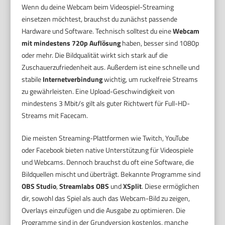
Wenn du deine Webcam beim Videospiel-Streaming
einsetzen möchtest, brauchst du zunächst passende
Hardware und Software. Technisch solltest du eine
Webcam
mit mindestens 720p Auflösung
haben, besser sind 1080p
oder mehr. Die Bildqualität wirkt sich stark auf die
Zuschauerzufriedenheit aus. Außerdem ist eine schnelle und
stabile
Internetverbindung
wichtig, um ruckelfreie Streams
zu gewährleisten. Eine Upload-Geschwindigkeit von
mindestens 3 Mbit/s gilt als guter Richtwert für Full-HD-
Streams mit Facecam.
Die meisten Streaming-Plattformen wie Twitch, YouTube
oder Facebook bieten native Unterstützung für Videospiele
und Webcams. Dennoch brauchst du oft eine Software, die
Bildquellen mischt und überträgt. Bekannte Programme sind
OBS Studio
,
Streamlabs OBS
und
XSplit
. Diese ermöglichen
dir, sowohl das Spiel als auch das Webcam-Bild zu zeigen,
Overlays einzufügen und die Ausgabe zu optimieren. Die
Programme sind in der Grundversion kostenlos, manche