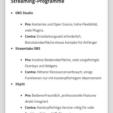
Streaming-Programme
OBS Studio
Pro:
Kostenlos und Open Source, hohe Flexibilität,
viele Plugins
Contra:
Einarbeitungszeit erforderlich,
Benutzeroberfläche etwas komplex für Anfänger
Streamlabs OBS
Pro:
Intuitive Bedienoberfläche, viele vorgefertigte
Overlays und Widgets
Contra:
Höherer Ressourcenverbrauch, einige
Funktionen nur mit kostenpflichtigem Abonnement
XSplit
Pro:
Bedienerfreundlich, professionelle Features
direkt integriert
Contra:
Kostenpflichtige Version nötig für volle