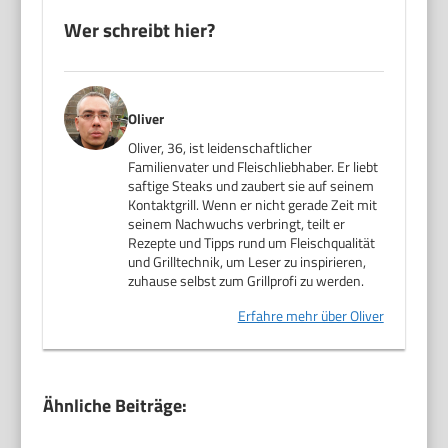
Wer schreibt hier?
Oliver
Oliver, 36, ist leidenschaftlicher
Familienvater und Fleischliebhaber. Er liebt
saftige Steaks und zaubert sie auf seinem
Kontaktgrill. Wenn er nicht gerade Zeit mit
seinem Nachwuchs verbringt, teilt er
Rezepte und Tipps rund um Fleischqualität
und Grilltechnik, um Leser zu inspirieren,
zuhause selbst zum Grillprofi zu werden.
Erfahre mehr über Oliver
Ähnliche Beiträge: