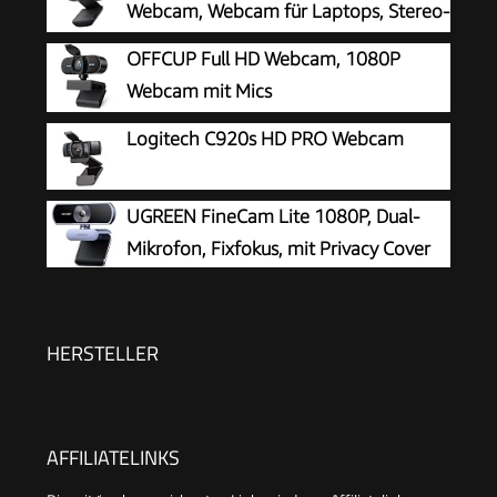
Webcam, Webcam für Laptops, Stereo-
Mikrofone
OFFCUP Full HD Webcam, 1080P
Webcam mit Mics
Geräuschunterdrückung, USB Webcam
Logitech C920s HD PRO Webcam
Autofokus Streaming Kamera für PC Laptop für
Live-Streaming Videoanruf Konferenz Online-
UGREEN FineCam Lite 1080P, Dual-
Unterricht Spiel
Mikrofon, Fixfokus, mit Privacy Cover
HERSTELLER
AFFILIATELINKS