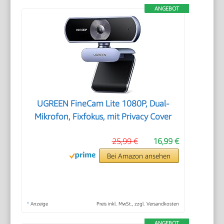
ANGEBOT
UGREEN FineCam Lite 1080P, Dual-
Mikrofon, Fixfokus, mit Privacy Cover
25,99 €
16,99 €
Bei Amazon ansehen
*
Anzeige
Preis inkl. MwSt., zzgl. Versandkosten
ANGEBOT