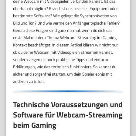
deine Webcam mit Videospielen verbinden kannst. Ist das
überhaupt möglich? Brauchst du spezielles Equipment oder
bestimmte Software? Wie gelingt die Synchronisation von
Bild und Ton? Und wie vermeiden Anfänger typische Fehler?
Genau diese Fragen sind ganz normal, wenn du dich das
erste Mal mit dem Thema Webcam-Streaming im Gaming-
Kontext beschäftigst. In diesem Artikel klären wir nicht nur,
ob du deine Webcam mit Videospielen streamen kannst,
sondern zeigen dir auch praktische Tipps und einfache
Erklärungen, wie das technisch funktioniert. So kannst du
sicher und sorgenfrei starten, um dein Spielerlebnis mit
anderen zu teilen.
Technische Voraussetzungen und
Software für Webcam-Streaming
beim Gaming