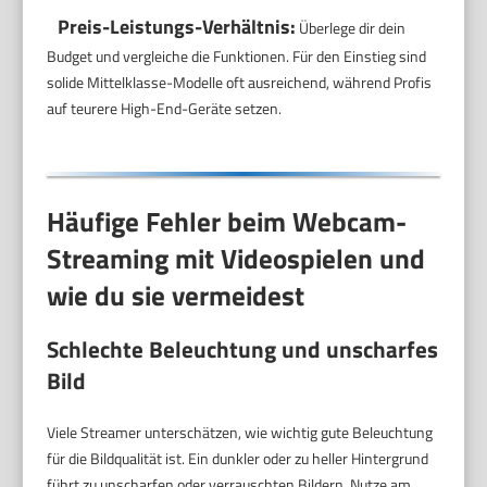
Preis-Leistungs-Verhältnis:
Überlege dir dein
Budget und vergleiche die Funktionen. Für den Einstieg sind
solide Mittelklasse-Modelle oft ausreichend, während Profis
auf teurere High-End-Geräte setzen.
Häufige Fehler beim Webcam-
Streaming mit Videospielen und
wie du sie vermeidest
Schlechte Beleuchtung und unscharfes
Bild
Viele Streamer unterschätzen, wie wichtig gute Beleuchtung
für die Bildqualität ist. Ein dunkler oder zu heller Hintergrund
führt zu unscharfen oder verrauschten Bildern. Nutze am