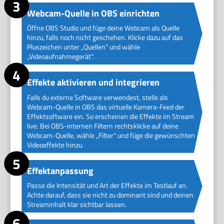
Webcam-Quelle in OBS einrichten
Öffne OBS Studio und füge deine Webcam als Quelle
hinzu, falls noch nicht geschehen. Klicke dazu auf das
Pluszeichen unter „Quellen“ und wähle
„Videoaufnahmegerät“.
Effekte aktivieren und integrieren
Falls du externe Software verwendest, stelle als
Webcam-Quelle in OBS das virtuelle Kamera-Feed der
Effektsoftware ein. So erscheinen die Effekte im Stream
live. Bei OBS-internen Filtern rechtsklicke auf deine
Webcam-Quelle, wähle „Filter“ und füge die gewünschten
Videoeffekte hinzu.
Effektanpassung
Passe die Intensität und Art der Effekte im Testlauf an.
Achte darauf, dass sie nicht zu dominant sind und deinen
Streaminhalt klar sichtbar lassen.