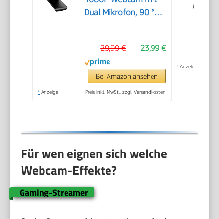
Dual Mikrofon, 90 °
Streaming Kamera
mit Automatische
29,99 €
23,99 €
Lichtkorrektur, Plug &
Play, für Linux, Win10,
*
Anzeige
Mac OS X, YouTube,
Bei Amazon ansehen
Skype, zum Konferenz
*
Anzeige
Preis inkl. MwSt., zzgl. Versandkosten
Für wen eignen sich welche
Webcam-Effekte?
Gaming-Streamer