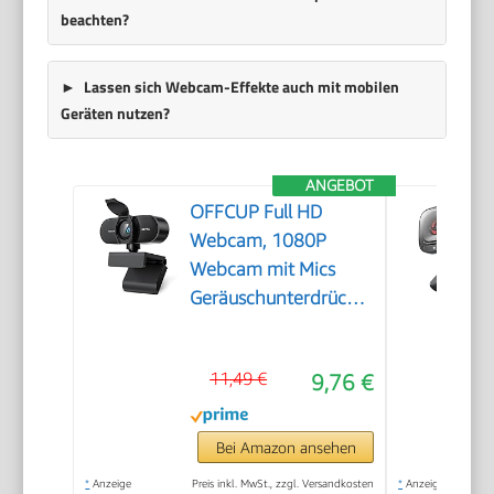
beachten?
Lassen sich Webcam-Effekte auch mit mobilen
Geräten nutzen?
ANGEBOT
OFFCUP Full HD
Webcam, 1080P
Webcam mit Mics
Geräuschunterdrückung,
USB Webcam
Autofokus Streaming
11,49 €
9,76 €
Kamera für PC Laptop
für Live-Streaming
Videoanruf Konferenz
Bei Amazon ansehen
Online-Unterricht
*
Anzeige
Preis inkl. MwSt., zzgl. Versandkosten
*
Anzeige