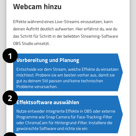
Webcam hinzu
Effekte während eines Live-Streams einzusetzen, kann
deinen Auftritt deutlich aufwerten. Hier erfährst du, wie du
das Schritt für Schritt in der beliebten Streaming-Software
OBS Studio umsetzt.
Vorbereitung und Planung
Entscheide vor dem Stream, welche Effekte du einsetzen
möchtest. Probiere sie am besten vorher aus, damit sie
gut zu deinem Stil passen und keine technischen
Probleme verursachen.
Effektsoftware auswählen
Nutze entweder integrierte Effekte in OBS oder externe
Programme wie Snap Camera für Face-Tracking-Filter
oder ChromaCam für Hintergrund-Filter. Installiere die
gewünschte Software und richte sie ein.