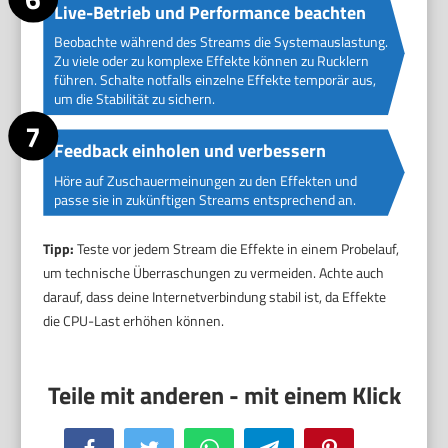
Live-Betrieb und Performance beachten
Beobachte während des Streams die Systemauslastung.
Zu viele oder zu komplexe Effekte können zu Rucklern
führen. Schalte notfalls einzelne Effekte temporär aus,
um die Stabilität zu sichern.
Feedback einholen und verbessern
Höre auf Zuschauermeinungen zu den Effekten und
passe sie in zukünftigen Streams entsprechend an.
Tipp:
Teste vor jedem Stream die Effekte in einem Probelauf,
um technische Überraschungen zu vermeiden. Achte auch
darauf, dass deine Internetverbindung stabil ist, da Effekte
die CPU-Last erhöhen können.
Facebook
Twitter
WhatsApp
Telegram
Pinterest