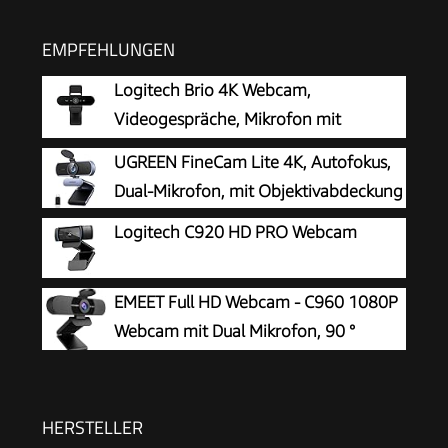
EMPFEHLUNGEN
Logitech Brio 4K Webcam,
Videogespräche, Mikrofon mit
Geräuschunterdrückung
UGREEN FineCam Lite 4K, Autofokus,
Dual-Mikrofon, mit Objektivabdeckung
Logitech C920 HD PRO Webcam
EMEET Full HD Webcam - C960 1080P
Webcam mit Dual Mikrofon, 90 °
Streaming Kamera mit Automatische
Lichtkorrektur, Plug & Play, für Linux, Win10, Mac
OS X, YouTube, Skype, zum Konferenz
HERSTELLER