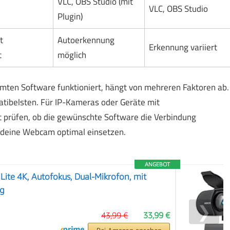
VLC, OBS Studio (mit
VLC, OBS Studio
Plugin)
t
Autoerkennung
Erkennung variiert
t
möglich
ten Software funktioniert, hängt von mehreren Faktoren ab.
tibelsten. Für IP-Kameras oder Geräte mit
gt prüfen, ob die gewünschte Software die Verbindung
 deine Webcam optimal einsetzen.
ANGEBOT
te 4K, Autofokus, Dual-Mikrofon, mit
ng
❯
43,99 €
33,99 €