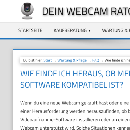
Zum
DEIN WEBCAM RAT
Inhalt
springen
STARTSEITE
KAUFBERATUNG
WARTUNG & 
Du bist hier:
Start
→
Wartung & Pflege
→
FAQ
→ Wie finde ich h
WIE FINDE ICH HERAUS, OB M
SOFTWARE KOMPATIBEL IST?
Wenn du eine neue Webcam gekauft hast oder eine 
einer Herausforderung werden herauszufinden, ob b
Videoaufnahme-Software installieren oder an einem
Webcam unterstützt wird. Solche Situationen kennen