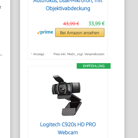
Autofokus, Dual-Mikrofon, mit
e
Objektivabdeckung
43,99 €
33,99 €
Bei Amazon ansehen
*
Anzeige
Preis inkl. MwSt., zzgl. Versandkosten
EMPFEHLUNG
Logitech C920s HD PRO
Webcam