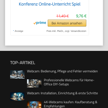
Konferenz Online-Unterricht Spiel
11,49 €
9,76 €
Bei Amazon ansehen
*
Anzeige
Preis inkl. MwSt., zzgl. Versandkosten
TOP-ARTIKEL
Webcam: Bedienung, Pflege und Fehler vermeiden
Professionelle Webcams für Home-
Office DIY-Setups
Webcam: Installation, Einrichtung & erste Schritte
4K-Webcams kaufen: Kaufberatung &
Empfehlungen