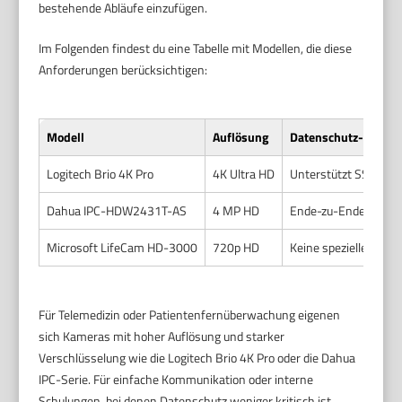
bestehende Abläufe einzufügen.
Im Folgenden findest du eine Tabelle mit Modellen, die diese
Anforderungen berücksichtigen:
Modell
Auflösung
Datenschutz-Funkti
Logitech Brio 4K Pro
4K Ultra HD
Unterstützt SSL/TLS
Dahua IPC-HDW2431T-AS
4 MP HD
Ende-zu-Ende-Versc
Microsoft LifeCam HD-3000
720p HD
Keine speziellen Da
Für Telemedizin oder Patientenfernüberwachung eigenen
sich Kameras mit hoher Auflösung und starker
Verschlüsselung wie die Logitech Brio 4K Pro oder die Dahua
IPC-Serie. Für einfache Kommunikation oder interne
Schulungen, bei denen Datenschutz weniger kritisch ist,