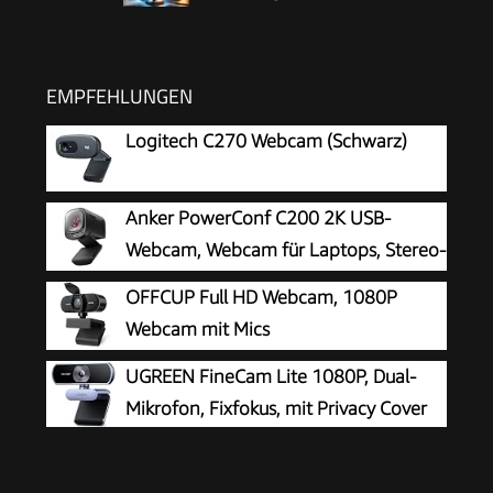
EMPFEHLUNGEN
Logitech C270 Webcam (Schwarz)
Anker PowerConf C200 2K USB-
Webcam, Webcam für Laptops, Stereo-
Mikrofone
OFFCUP Full HD Webcam, 1080P
Webcam mit Mics
Geräuschunterdrückung, USB Webcam
UGREEN FineCam Lite 1080P, Dual-
Autofokus Streaming Kamera für PC Laptop für
Mikrofon, Fixfokus, mit Privacy Cover
Live-Streaming Videoanruf Konferenz Online-
Unterricht Spiel