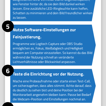
wie Fenster hinter dir, da sie dein Bild dunkel wirken
lassen. Eine zusätzliche LED-Ringleuchte kann helfen,
Schatten zu minimieren und dein Bild freundlicher wirken
zu lassen.
Nutze Software-Einstellungen zur
Feinjustierung.
Programme wie Logitech Capture oder OBS Studio
ermöglichen es, Fokus, Weißabgleich und Helligkeit
bequem am Computer einzustellen. So kannst du das Bild
während der Nutzung schnell an veränderte
Lichtverhältnisse oder Blickwinkel anpassen.
Teste die Einrichtung vor der Nutzung.
Mache eine Probeaufnahme oder starte einen Test-Call,
um sicherzugehen, dass alles stimmt. Achte darauf, dass
du deutlich zu sehen bist und deine Position bei der
Monitorarbeit angenehm bleiben kann. Passe bei Bedarf
die Webcam-Position und Einstellungen nochmal an.