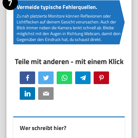
Vermeide typische Fehlerquellen.
Zu nah platzierte Monitore können Reflexionen oder
Lichtflecken auf deinem Gesicht verursachen. Auch der
Blick immer neben die Kamera lenkt schnell ab. Bleibe
möglichst mit den Augen in Richtung Webcam, damit dein
Gegenüber den Eindruck hat, du schaust direkt.
Facebook
Twitter
WhatsApp
Telegram
Pinterest
LinkedIn
Email
Wer schreibt hier?