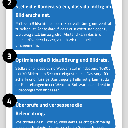
Stelle die Kamera so ein, dass du mittig im
Bild erscheinst.
Prüfe am Bildschirm, ob dein Kopf vollständig und zentral
zu sehen ist. Achte darauf, dass du nicht zu nah oder zu
weit weg sitzt. Ein zu großer Abstand kann das Bild
unscharf wirken lassen, zu nah wirkt schnell
unangenehm.
Optimiere die Bildauflösung und Bildrate.
Stelle sicher, dass deine Webcam auf mindestens 1080p
mit 30 Bildern pro Sekunde eingestellt ist. Das sorgt für
scharfe und flüssige Übertragung. Falls nötig, kannst du
die Einstellungen in der Webcam-Software oder direkt im
Videoprogramm anpassen.
Überprüfe und verbessere die
Beleuchtung.
Positioniere dein Licht so, dass dein Gesicht gleichmäßig
ausgeleuchtet wird. Vermeide starke Gegenlichtquellen,