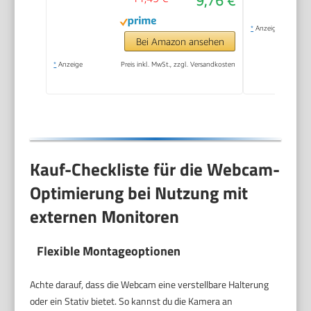
9,76 €
Kamera für PC Laptop
für Live-Streaming
*
Anzeige
Videoanruf Konferenz
Bei Amazon ansehen
Online-Unterricht
*
Anzeige
Preis inkl. MwSt., zzgl. Versandkosten
Spiel
Kauf-Checkliste für die Webcam-
Optimierung bei Nutzung mit
externen Monitoren
Flexible Montageoptionen
Achte darauf, dass die Webcam eine verstellbare Halterung
oder ein Stativ bietet. So kannst du die Kamera an