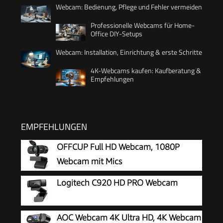
Webcam: Bedienung, Pflege und Fehler vermeiden
Professionelle Webcams für Home-
Office DIY-Setups
Webcam: Installation, Einrichtung & erste Schritte
4K-Webcams kaufen: Kaufberatung &
Empfehlungen
EMPFEHLUNGEN
OFFCUP Full HD Webcam, 1080P
Webcam mit Mics
Geräuschunterdrückung, USB Webcam
Logitech C920 HD PRO Webcam
Autofokus Streaming Kamera für PC Laptop für
Live-Streaming Videoanruf Konferenz Online-
AOC Webcam 4K Ultra HD, 4K Webcam
Unterricht Spiel