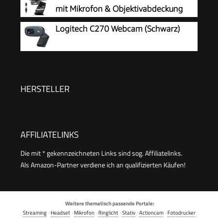
mit Mikrofon & Objektivabdeckung
Logitech C270 Webcam (Schwarz)
HERSTELLER
AFFILIATELINKS
Die mit * gekennzeichneten Links sind sog. Affiliatelinks.
Als Amazon-Partner verdiene ich an qualifizierten Käufen!
Weitere thematisch passende Portale:
Streaming
·
Headset
·
Mikrofon
·
Ringlicht
·
Stativ
·
Actioncam
·
Fotodrucker