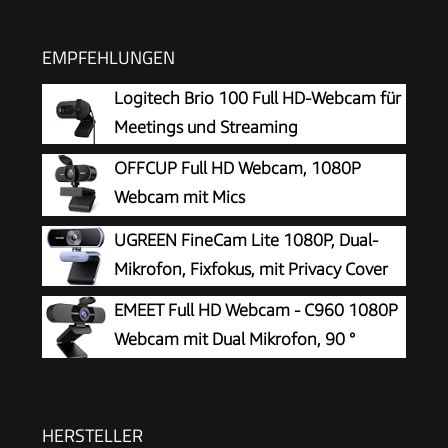
EMPFEHLUNGEN
Logitech Brio 100 Full HD-Webcam für
Meetings und Streaming
OFFCUP Full HD Webcam, 1080P
Webcam mit Mics
Geräuschunterdrückung, USB Webcam
UGREEN FineCam Lite 1080P, Dual-
Autofokus Streaming Kamera für PC Laptop für
Mikrofon, Fixfokus, mit Privacy Cover
Live-Streaming Videoanruf Konferenz Online-
EMEET Full HD Webcam - C960 1080P
Unterricht Spiel
Webcam mit Dual Mikrofon, 90 °
Streaming Kamera mit Automatische
Lichtkorrektur, Plug & Play, für Linux, Win10, Mac
OS X, YouTube, Skype, zum Konferenz
HERSTELLER