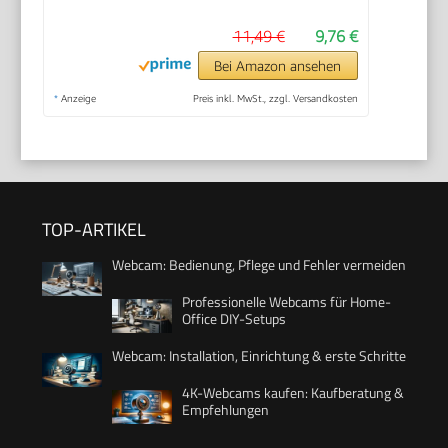
11,49 €
9,76 €
Bei Amazon ansehen
*
Anzeige
Preis inkl. MwSt., zzgl. Versandkosten
TOP-ARTIKEL
Webcam: Bedienung, Pflege und Fehler vermeiden
Professionelle Webcams für Home-
Office DIY-Setups
Webcam: Installation, Einrichtung & erste Schritte
4K-Webcams kaufen: Kaufberatung &
Empfehlungen