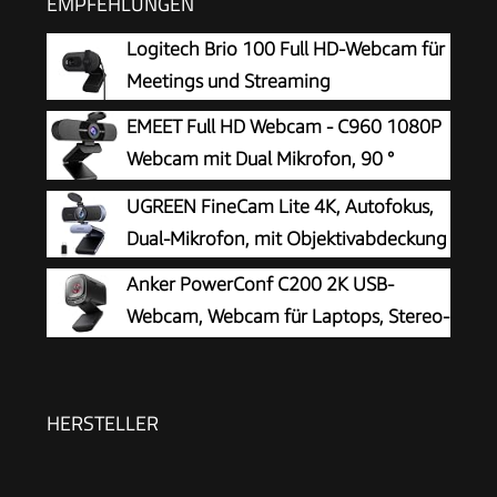
EMPFEHLUNGEN
Logitech Brio 100 Full HD-Webcam für
Meetings und Streaming
EMEET Full HD Webcam - C960 1080P
Webcam mit Dual Mikrofon, 90 °
Streaming Kamera mit Automatische
UGREEN FineCam Lite 4K, Autofokus,
Lichtkorrektur, Plug & Play, für Linux, Win10, Mac
Dual-Mikrofon, mit Objektivabdeckung
OS X, YouTube, Skype, zum Konferenz
Anker PowerConf C200 2K USB-
Webcam, Webcam für Laptops, Stereo-
Mikrofone
HERSTELLER