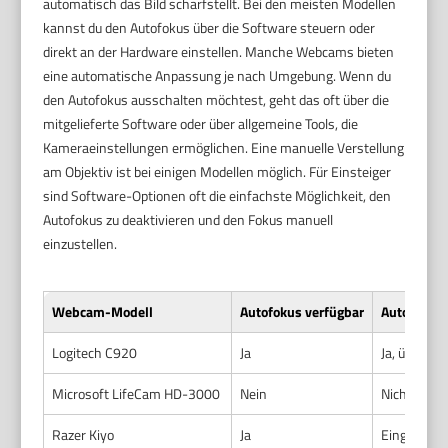
automatisch das Bild scharfstellt. Bei den meisten Modellen
kannst du den Autofokus über die Software steuern oder
direkt an der Hardware einstellen. Manche Webcams bieten
eine automatische Anpassung je nach Umgebung. Wenn du
den Autofokus ausschalten möchtest, geht das oft über die
mitgelieferte Software oder über allgemeine Tools, die
Kameraeinstellungen ermöglichen. Eine manuelle Verstellung
am Objektiv ist bei einigen Modellen möglich. Für Einsteiger
sind Software-Optionen oft die einfachste Möglichkeit, den
Autofokus zu deaktivieren und den Fokus manuell
einzustellen.
Webcam-Modell
Autofokus verfügbar
Autofokus 
Logitech C920
Ja
Ja, über Lo
Microsoft LifeCam HD-3000
Nein
Nicht nötig
Razer Kiyo
Ja
Eingeschrä