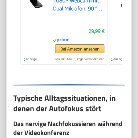
1080P Webcam mit
Dual Mikrofon, 90 °
Streaming Kamera
mit Automatische
29,99 €
Lichtkorrektur, Plug &
Play, für Linux, Win10,
Mac OS X, YouTube,
Bei Amazon ansehen
Skype, zum Konferenz
*
Anzeige
Preis inkl. MwSt., zzgl. Versandkosten
*
Anzeige
Typische Alltagssituationen, in
denen der Autofokus stört
Das nervige Nachfokussieren während
der Videokonferenz