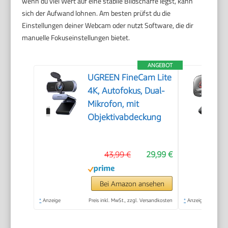
wenn du viel Wert auf eine stabile Bildschärfe legst, kann
sich der Aufwand lohnen. Am besten prüfst du die
Einstellungen deiner Webcam oder nutzt Software, die dir
manuelle Fokuseinstellungen bietet.
ANGEBOT
UGREEN FineCam Lite
4K, Autofokus, Dual-
Mikrofon, mit
Objektivabdeckung
43,99 €
29,99 €
Bei Amazon ansehen
*
Anzeige
Preis inkl. MwSt., zzgl. Versandkosten
*
Anzeige