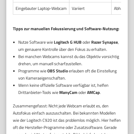
Eingebauter Laptop-Webcam
Variiert
Abhängig v
Tipps zur manuellen Fokussierung und Software-Nutzung:
Nutze Software wie
Logitech G HUB
oder
Razer Synapse
,
um genauere Kontrolle über den Fokus zu erhalten.
Bei manchen Webcams kannst du das Objektiv vorsichtig
drehen, um manuell scharfzustellen.
Programme wie
OBS Studio
erlauben oft die Einstellung
von Kameraeigenschaften.
Wenn keine offizielle Software verfügbar ist, helfen
Drittanbieter-Tools wie
ManyCam
oder
AMCap
.
Zusammengefasst: Nicht jede Webcam erlaubt es, den
Autofokus einfach auszuschalten. Bei bekannten Modellen
wie der Logitech C920 ist das problemlos möglich. Hier helfen
oft die Hersteller-Programme oder Zusatzsoftware. Gerade