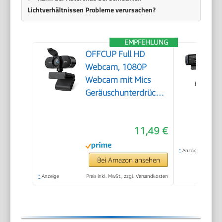
Lichtverhältnissen Probleme verursachen?
EMPFEHLUNG
OFFCUP Full HD
Webcam, 1080P
Webcam mit Mics
Geräuschunterdrückung,
USB Webcam
Autofokus Streaming
11,49 €
Kamera für PC Laptop
für Live-Streaming
*
Anzeige
Videoanruf Konferenz
Bei Amazon ansehen
Online-Unterricht
*
Anzeige
Preis inkl. MwSt., zzgl. Versandkosten
Spiel