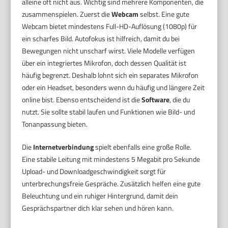
alleine oft nicht aus. Wichtig sind mehrere Komponenten, die
zusammenspielen. Zuerst die
Webcam
selbst. Eine gute
Webcam bietet mindestens Full-HD-Auflösung (1080p) für
ein scharfes Bild. Autofokus ist hilfreich, damit du bei
Bewegungen nicht unscharf wirst. Viele Modelle verfügen
über ein integriertes Mikrofon, doch dessen Qualität ist
häufig begrenzt. Deshalb lohnt sich ein separates Mikrofon
oder ein Headset, besonders wenn du häufig und längere Zeit
online bist. Ebenso entscheidend ist die
Software
, die du
nutzt. Sie sollte stabil laufen und Funktionen wie Bild- und
Tonanpassung bieten.
Die
Internetverbindung
spielt ebenfalls eine große Rolle.
Eine stabile Leitung mit mindestens 5 Megabit pro Sekunde
Upload- und Downloadgeschwindigkeit sorgt für
unterbrechungsfreie Gespräche. Zusätzlich helfen eine gute
Beleuchtung und ein ruhiger Hintergrund, damit dein
Gesprächspartner dich klar sehen und hören kann.