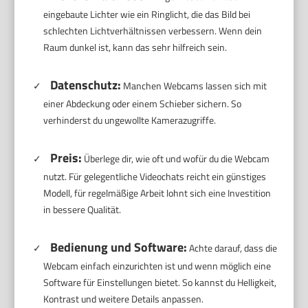
eingebaute Lichter wie ein Ringlicht, die das Bild bei
schlechten Lichtverhältnissen verbessern. Wenn dein
Raum dunkel ist, kann das sehr hilfreich sein.
Datenschutz:
Manchen Webcams lassen sich mit
einer Abdeckung oder einem Schieber sichern. So
verhinderst du ungewollte Kamerazugriffe.
Preis:
Überlege dir, wie oft und wofür du die Webcam
nutzt. Für gelegentliche Videochats reicht ein günstiges
Modell, für regelmäßige Arbeit lohnt sich eine Investition
in bessere Qualität.
Bedienung und Software:
Achte darauf, dass die
Webcam einfach einzurichten ist und wenn möglich eine
Software für Einstellungen bietet. So kannst du Helligkeit,
Kontrast und weitere Details anpassen.