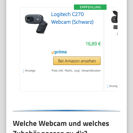
EMPFEHLUNG
Logitech C270
Webcam (Schwarz)
16,89 €
Bei Amazon ansehen
*
Anzeige
Preis inkl. MwSt., zzgl. Versandkosten
*
Anzeige
Welche Webcam und welches