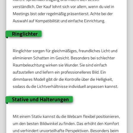
verständlich. Der Kauf lohnt sich vor allem, wenn du viel in
Meetings bist oder regelmäßig präsentierst. Achte bei der
Auswahl auf Kompatibilität und einfache Einrichtung.
Ringlichter
Ringlichter sorgen für gleichmäßiges, freundliches Licht und
eliminieren Schatten im Gesicht. Besonders bei schlechter
Raumbeleuchtung wirken sie Wunder. Sie sind einfach
aufzustellen und liefern ein professionelleres Bild. Ein
dimmbares Modell gibt dir die Kontrolle über die Helligkeit,
sodass du die Lichtverhältnisse individuell anpassen kannst.
Stative und Halterungen
Mit einem Stativ kannst du die Webcam flexibel positionieren,
um den besten Bildwinkel zu finden. Das erhöht den Komfort
und verhindert unvorteilhafte Perspektiven. Besonders beim