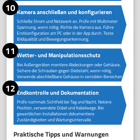
Kamera anschließen und konfigurieren
Schließe Strom und Netzwerk an. Prüfe mit Multimeter
Spannung, wenn nötig. Richte die Kamera aus. Führe
Erstkonfiguration am PC oder in der App durch. Teste
Bildqualität und Bewegungserkennung.
Wetter- und Manipulationsschutz
Bei Außengeräten montiere Abdeckungen oder Gehäuse.
Sichere die Schrauben gegen Diebstahl, wenn nötig.
Verwende abschließbare Gehäuse in sensiblen Bereichen.
Endkontrolle und Dokumentation
Prüfe nochmals Sichtfeld bei Tag und Nacht. Notiere
Position, verwendete Dübel und Kabelwege. Bei
gewerblichen Installationen dokumentiere
Zuständigkeiten und Wartungsintervalle.
Praktische Tipps und Warnungen