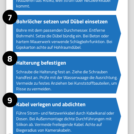
reduzieren das Risiko, weil Strom über Netzwerkkabel
kommt.
Bohrlöcher setzen und Dübel einsetzen
Bohre mit dem passenden Durchmesser. Entferne
Bohrmehl. Setze die Dübel bündig ein. Bei Beton oder
hartem Mauerwerk verwende Schlagbohrfunktion. Bei
Gipskarton achte auf Hohlraumdübel.
Halterung befestigen
Schraube die Halterung fest an. Ziehe die Schrauben
handfest an. Prüfe mit der Wasserwaage die Ausrichtung.
Vermeide zu festes Anziehen bei Kunststoffbauteilen, um
Risse zu vermeiden.
Kabel verlegen und abdichten
Führe Strom- und Netzwerkkabel durch Kabelkanal oder
Dosen. Bei Außenmontage dichte Durchführungen mit
Silikon ab. Vermeide freiliegende Kabel. Achte auf
Biegeradius von Kamerakabeln.