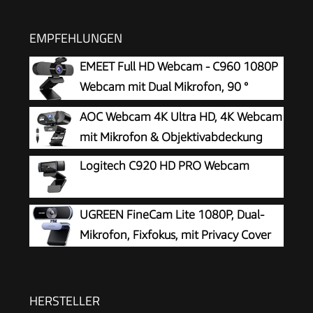
EMPFEHLUNGEN
EMEET Full HD Webcam - C960 1080P
Webcam mit Dual Mikrofon, 90 °
Streaming Kamera mit Automatische
AOC Webcam 4K Ultra HD, 4K Webcam
Lichtkorrektur, Plug & Play, für Linux, Win10, Mac
mit Mikrofon & Objektivabdeckung
OS X, YouTube, Skype, zum Konferenz
Logitech C920 HD PRO Webcam
UGREEN FineCam Lite 1080P, Dual-
Mikrofon, Fixfokus, mit Privacy Cover
HERSTELLER