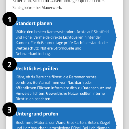
Isolierband, Silikon für Außenmontage. Optional: Leiter,
Schlagbohrer bei Mauerwerk.
Standort planen
Wähle den besten Kamerastandort. Achte auf Sichtfeld
und Höhe. Vermeide direkte Lichtquellen hinter der
Kamera. Für Außenmontage prüfe Dachüberstand oder
Wetterschutz. Notiere Stromquelle und
Netzwerkanbindung.
Rechtliches prüfen
Kläre, ob du Bereiche filmst, die Personenrechte
berühren. Bei Aufnahmen von Nachbarn oder
öffentlichen Flächen informiere dich zu Datenschutz und
Hinweispflichten. Gewerbliche Nutzer sollten interne
Richtlinien beachten.
Untergrund prüfen
Bestimme Material der Wand. Gipskarton, Beton, Ziegel
und Holz brauchen verschiedene Dübel. Bei Hohlräumen