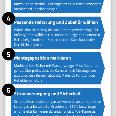
nutze Hohlraumdübel. Bei tragenden Bauteilen besondere
Vorsicht bei Kabelbohrungen.
Passende Halterung und Zubehör wählen
Wähle eine Halterung, die das Kameragewicht trägt. Für
Außengeräte wähle korrosionsbeständige Komponenten.
Bei kabelgebundenen Kameras plane Kabelkanal oder
Durchführungen ein.
Montageposition markieren
Markiere Bohrlöcher mit Wasserwaage. Miss Abstände
genau. Überprüfe, dass die Kamera nach Montage den
gewünschten Bereich abdeckt. Prüfe, ob Fenster oder
Reflektionen stören.
Stromversorgung und Sicherheit
Schalte Anschlussleitungen ab, wenn du an vorhandenen
Leitungen arbeitest. Bei Arbeiten an 230 V beauftrage
einen Elektriker, wenn du unsicher bist. PoE-Kameras