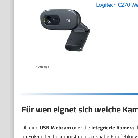
Logitech C270 W
*
Anzeige
Für wen eignet sich welche Ka
Ob eine
USB‑Webcam
oder die
integrierte Kamera
d
Im Folgenden bekommst du praxisnahe Empfehlungen 