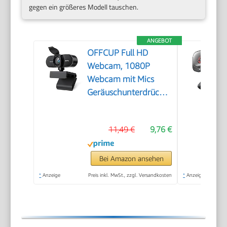
gegen ein größeres Modell tauschen.
ANGEBOT
OFFCUP Full HD
Webcam, 1080P
Webcam mit Mics
Geräuschunterdrückung,
USB Webcam
Autofokus Streaming
11,49 €
9,76 €
Kamera für PC Laptop
für Live-Streaming
Videoanruf Konferenz
Bei Amazon ansehen
Online-Unterricht
*
Anzeige
Preis inkl. MwSt., zzgl. Versandkosten
*
Anzeige
Spiel