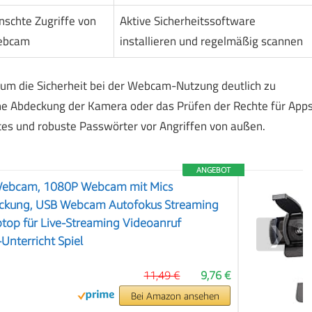
nschte Zugriffe von
Aktive Sicherheitssoftware
Webcam
installieren und regelmäßig scannen
 um die Sicherheit bei der Webcam-Nutzung deutlich zu
che Abdeckung der Kamera oder das Prüfen der Rechte für App
ates und robuste Passwörter vor Angriffen von außen.
ANGEBOT
Webcam, 1080P Webcam mit Mics
ückung, USB Webcam Autofokus Streaming
top für Live-Streaming Videoanruf
❯
Unterricht Spiel
11,49 €
9,76 €
Bei Amazon ansehen