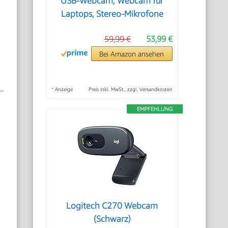
USB-Webcam, Webcam für
Laptops, Stereo-Mikrofone
59,99 €
53,99 €
Bei Amazon ansehen
*
Anzeige
Preis inkl. MwSt., zzgl. Versandkosten
EMPFEHLUNG
u
,
Logitech C270 Webcam
(Schwarz)