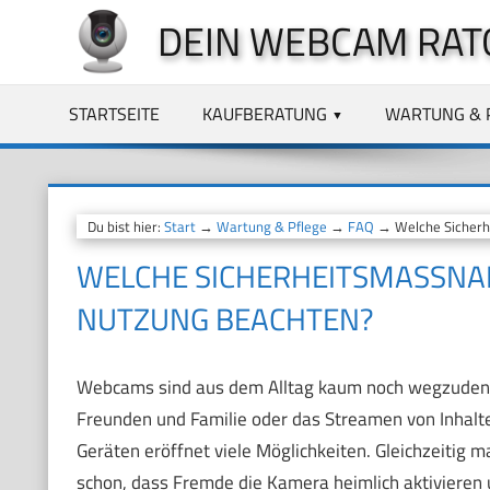
Zum
DEIN WEBCAM RAT
Inhalt
springen
STARTSEITE
KAUFBERATUNG
WARTUNG & 
Du bist hier:
Start
→
Wartung & Pflege
→
FAQ
→ Welche Sicherh
WELCHE SICHERHEITSMASSNAH
UTZUNG BEACHTEN?
Webcams sind aus dem Alltag kaum noch wegzudenke
Freunden und Familie oder das Streamen von Inhal
Geräten eröffnet viele Möglichkeiten. Gleichzeitig m
schon, dass Fremde die Kamera heimlich aktivieren 