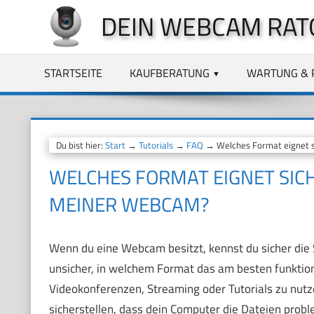
Zum
DEIN WEBCAM RAT
Inhalt
springen
STARTSEITE
KAUFBERATUNG
WARTUNG & 
Du bist hier:
Start
→
Tutorials
→
FAQ
→ Welches Format eignet s
WELCHES FORMAT EIGNET SIC
MEINER WEBCAM?
Wenn du eine Webcam besitzt, kennst du sicher die 
unsicher, in welchem Format das am besten funktioni
Videokonferenzen, Streaming oder Tutorials zu nutze
sicherstellen, dass dein Computer die Dateien probl