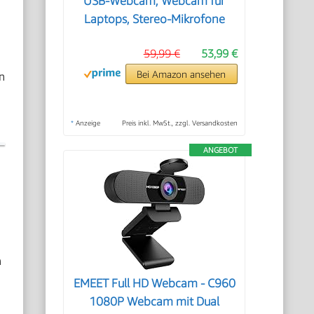
USB-Webcam, Webcam für
Laptops, Stereo-Mikrofone
59,99 €
53,99 €
n
Bei Amazon ansehen
*
Anzeige
Preis inkl. MwSt., zzgl. Versandkosten
ANGEBOT
n
EMEET Full HD Webcam - C960
1080P Webcam mit Dual