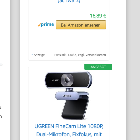
(Schwarz)
16,89 €
Bei Amazon ansehen
*
Anzeige
Preis inkl. MwSt., zzgl. Versandkosten
ANGEBOT
k
n
UGREEN FineCam Lite 1080P,
Dual-Mikrofon, Fixfokus, mit