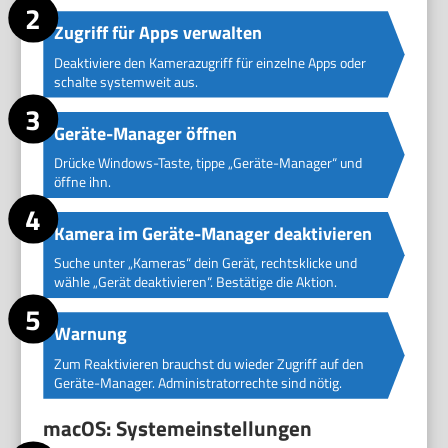
Zugriff für Apps verwalten
Deaktiviere den Kamerazugriff für einzelne Apps oder
schalte systemweit aus.
Geräte-Manager öffnen
Drücke Windows-Taste, tippe „Geräte-Manager“ und
öffne ihn.
Kamera im Geräte-Manager deaktivieren
Suche unter „Kameras“ dein Gerät, rechtsklicke und
wähle „Gerät deaktivieren“. Bestätige die Aktion.
Warnung
Zum Reaktivieren brauchst du wieder Zugriff auf den
Geräte-Manager. Administratorrechte sind nötig.
macOS: Systemeinstellungen