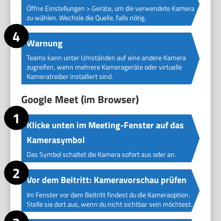
Öffne Einstellungen > Geräte, um die verwendete Kamera
zu wählen. Wechsle die Quelle, falls nötig.
Warnung
Teams kann unter Umständen auf eine andere Kamera
zugreifen, wenn mehrere Kamerageräte oder virtuelle
Kameratreiber installiert sind.
Google Meet (im Browser)
Klicke unten im Meeting-Fenster auf das
Kamerasymbol
Das Symbol schaltet die Kamera sofort aus oder an.
Vor dem Beitritt: Kameravorschau prüfen
Im Fenster vor dem Beitritt findest du die Kameraoption.
Stelle sie dort aus, wenn du nicht sichtbar sein möchtest.