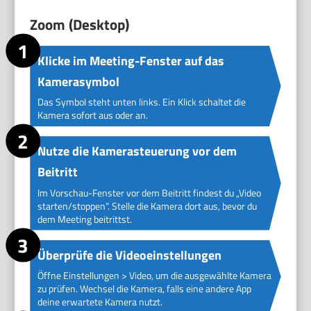
Zoom (Desktop)
Klicke im Meeting-Fenster auf das
Kamerasymbol
Das Symbol steht unten links. Ein Klick schaltet die
Kamera sofort aus oder an.
Nutze die Kamerasteuerung vor dem
Beitritt
Im Vorschau-Fenster vor dem Beitritt findest du „Video
starten/stoppen“. Stelle die Kamera dort aus, bevor du
dem Meeting beitrittst.
Überprüfe die Videoeinstellungen
Öffne Einstellungen > Video, um die ausgewählte Kamera
zu prüfen. Wechsel die Kamera, falls eine andere App
deine erwartete Kamera nutzt.