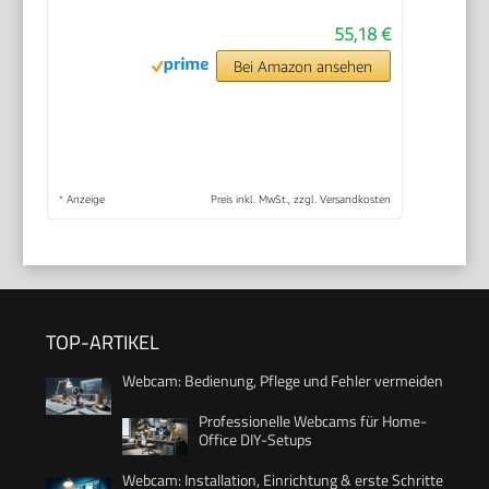
55,18 €
Bei Amazon ansehen
*
Anzeige
Preis inkl. MwSt., zzgl. Versandkosten
TOP-ARTIKEL
Webcam: Bedienung, Pflege und Fehler vermeiden
Professionelle Webcams für Home-
Office DIY-Setups
Webcam: Installation, Einrichtung & erste Schritte