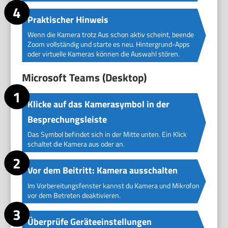
Praktischer Hinweis
Wenn die Kamera trotz Aus schon aktiv scheint, beende
Zoom vollständig und starte es neu. Hintergrund-Apps
oder virtuelle Kameras können die Auswahl stören.
Microsoft Teams (Desktop)
Klicke auf das Kamerasymbol in der
Besprechungsleiste
Das Symbol befindet sich in der Mitte unten. Ein Klick
schaltet die Kamera aus oder an.
Vor dem Beitritt: Kamera ausschalten
Im Vorbereitungsfenster kannst du Kamera und Mikrofon
vor dem Betreten deaktivieren.
Überprüfe Geräteeinstellungen