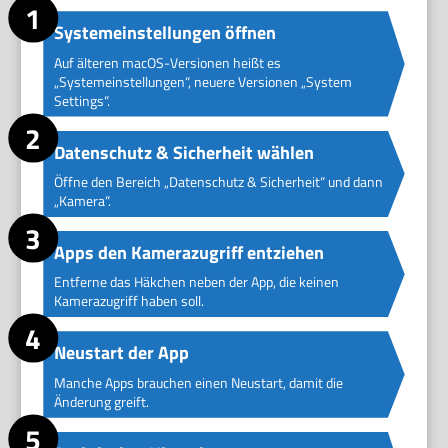
Systemeinstellungen öffnen
Auf älteren macOS-Versionen heißt es
„Systemeinstellungen“, neuere Versionen „System
Settings“.
Datenschutz & Sicherheit wählen
Öffne den Bereich „Datenschutz & Sicherheit“ und dann
„Kamera“.
Apps den Kamerazugriff entziehen
Entferne das Häkchen neben der App, die keinen
Kamerazugriff haben soll.
Neustart der App
Manche Apps brauchen einen Neustart, damit die
Änderung greift.