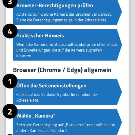
Browser-Berechtigungen prüfen
Achte darauf, welche Kamera der Browser verwendet.
Siehe die Berechtigungsanzeige in der Adressleiste.
Praktischer Hinweis
Wenn die Kamera nicht abschaltet, überprüfe offene Tabs
und Erweiterungen, die auf die Kamera zugreifen
könnten.
Browser (Chrome / Edge) allgemein
Öffne die Seiteneinstellungen
Klicke auf das Schloss-Symbol links neben der
Adressleiste.
Wähle „Kamera“
Setze die Berechtigung auf „Blockieren“ oder wähle eine
andere Kamera als Standard.