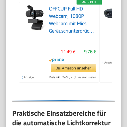
ANGEBOT
OFFCUP Full HD
Webcam, 1080P
Webcam mit Mics
Geräuschunterdrückung,
USB Webcam
Autofokus Streaming
11,49 €
9,76 €
Kamera für PC Laptop
für Live-Streaming
*
Anzeige
Videoanruf Konferenz
Bei Amazon ansehen
Online-Unterricht
*
Anzeige
Preis inkl. MwSt., zzgl. Versandkosten
Spiel
Praktische Einsatzbereiche für
die automatische Lichtkorrektur