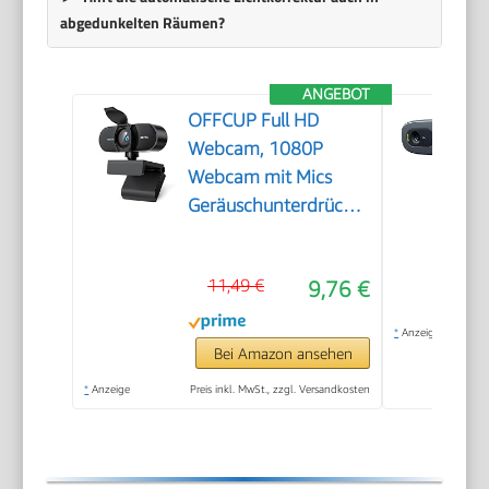
abgedunkelten Räumen?
ANGEBOT
OFFCUP Full HD
Webcam, 1080P
Webcam mit Mics
Geräuschunterdrückung,
USB Webcam
Autofokus Streaming
11,49 €
9,76 €
Kamera für PC Laptop
für Live-Streaming
*
Anzeige
Videoanruf Konferenz
Bei Amazon ansehen
Online-Unterricht
*
Anzeige
Preis inkl. MwSt., zzgl. Versandkosten
Spiel