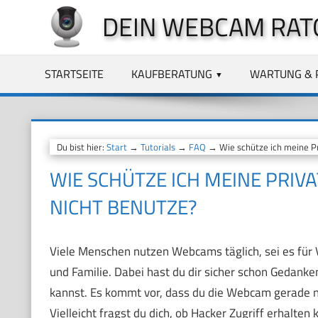
Zum
DEIN WEBCAM RAT
Inhalt
springen
STARTSEITE
KAUFBERATUNG
WARTUNG & 
Du bist hier:
Start
→
Tutorials
→
FAQ
→ Wie schütze ich meine P
WIE SCHÜTZE ICH MEINE PRI
NICHT BENUTZE?
Viele Menschen nutzen Webcams täglich, sei es für
und Familie. Dabei hast du dir sicher schon Gedank
kannst. Es kommt vor, dass du die Webcam gerade ni
Vielleicht fragst du dich, ob Hacker Zugriff erhalte