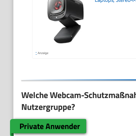
Laptops, Stereo-
*
Anzeige
Welche Webcam-Schutzmaßnah
Nutzergruppe?
Private Anwender