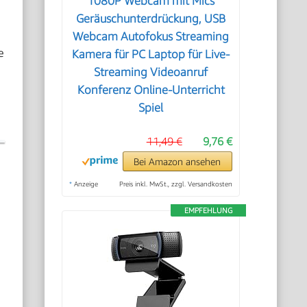
1080P Webcam mit Mics
Geräuschunterdrückung, USB
Webcam Autofokus Streaming
e
Kamera für PC Laptop für Live-
Streaming Videoanruf
Konferenz Online-Unterricht
Spiel
11,49 €
9,76 €
Bei Amazon ansehen
*
Anzeige
Preis inkl. MwSt., zzgl. Versandkosten
EMPFEHLUNG