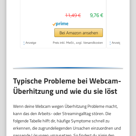
USB Webcam
Autofokus Streaming
11,49 €
9,76 €
Kamera für PC Laptop
für Live-Streaming
Videoanruf Konferenz
Bei Amazon ansehen
Online-Unterricht
*
Anzeige
Preis inkl. MwSt., zzgl. Versandkosten
*
Anzeige
Spiel
Typische Probleme bei Webcam-
Überhitzung und wie du sie löst
Wenn deine Webcam wegen Überhitzung Probleme macht,
kann das den Arbeits- oder Streamingalltag stören. Die
folgende Tabelle hilft dir, häufige Symptome schnell zu
erkennen, die zugrundeliegenden Ursachen einzuordnen und
passende Lösungen umzusetzen. So findest du zügig den