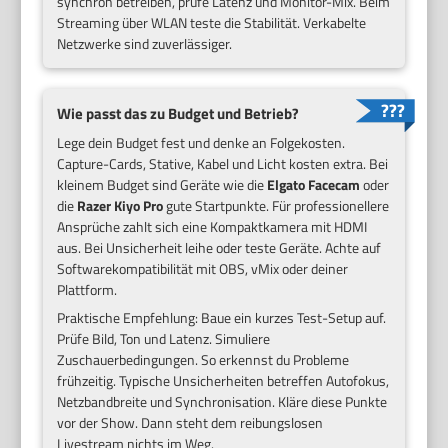
synchron betreiben, prüfe Latenz und Monitor-Mix. Beim
Streaming über WLAN teste die Stabilität. Verkabelte
Netzwerke sind zuverlässiger.
Wie passt das zu Budget und Betrieb?
Lege dein Budget fest und denke an Folgekosten.
Capture-Cards, Stative, Kabel und Licht kosten extra. Bei
kleinem Budget sind Geräte wie die
Elgato Facecam
oder
die
Razer Kiyo Pro
gute Startpunkte. Für professionellere
Ansprüche zahlt sich eine Kompaktkamera mit HDMI
aus. Bei Unsicherheit leihe oder teste Geräte. Achte auf
Softwarekompatibilität mit OBS, vMix oder deiner
Plattform.
Praktische Empfehlung: Baue ein kurzes Test-Setup auf.
Prüfe Bild, Ton und Latenz. Simuliere
Zuschauerbedingungen. So erkennst du Probleme
frühzeitig. Typische Unsicherheiten betreffen Autofokus,
Netzbandbreite und Synchronisation. Kläre diese Punkte
vor der Show. Dann steht dem reibungslosen
Livestream nichts im Weg.