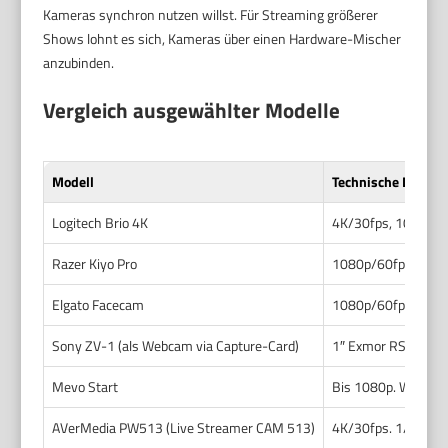
Kameras synchron nutzen willst. Für Streaming größerer
Shows lohnt es sich, Kameras über einen Hardware-Mischer
anzubinden.
Vergleich ausgewählter Modelle
Modell
Technische Details
Logitech Brio 4K
4K/30fps, 1080p/60
Razer Kiyo Pro
1080p/60fps. 1″ ST
Elgato Facecam
1080p/60fps. 1/2.8
Sony ZV-1 (als Webcam via Capture-Card)
1″ Exmor RS Sensor
Mevo Start
Bis 1080p. Wi‑Fi/P
AVerMedia PW513 (Live Streamer CAM 513)
4K/30fps. 1/2.3″ S