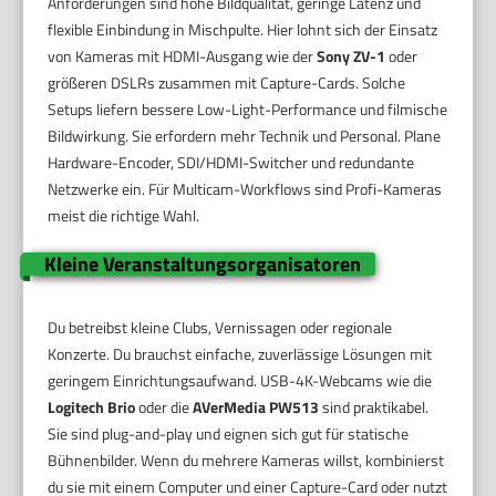
Anforderungen sind hohe Bildqualität, geringe Latenz und
flexible Einbindung in Mischpulte. Hier lohnt sich der Einsatz
von Kameras mit HDMI-Ausgang wie der
Sony ZV-1
oder
größeren DSLRs zusammen mit Capture-Cards. Solche
Setups liefern bessere Low-Light-Performance und filmische
Bildwirkung. Sie erfordern mehr Technik und Personal. Plane
Hardware-Encoder, SDI/HDMI-Switcher und redundante
Netzwerke ein. Für Multicam-Workflows sind Profi-Kameras
meist die richtige Wahl.
Kleine Veranstaltungsorganisatoren
Du betreibst kleine Clubs, Vernissagen oder regionale
Konzerte. Du brauchst einfache, zuverlässige Lösungen mit
geringem Einrichtungsaufwand. USB-4K-Webcams wie die
Logitech Brio
oder die
AVerMedia PW513
sind praktikabel.
Sie sind plug-and-play und eignen sich gut für statische
Bühnenbilder. Wenn du mehrere Kameras willst, kombinierst
du sie mit einem Computer und einer Capture-Card oder nutzt