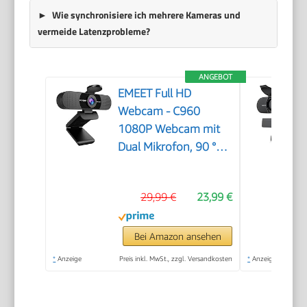
Wie synchronisiere ich mehrere Kameras und
vermeide Latenzprobleme?
ANGEBOT
EMEET Full HD
Webcam - C960
1080P Webcam mit
Dual Mikrofon, 90 °
Streaming Kamera
mit Automatische
29,99 €
23,99 €
Lichtkorrektur, Plug &
Play, für Linux, Win10,
Mac OS X, YouTube,
Bei Amazon ansehen
Skype, zum Konferenz
*
Anzeige
Preis inkl. MwSt., zzgl. Versandkosten
*
Anzeige