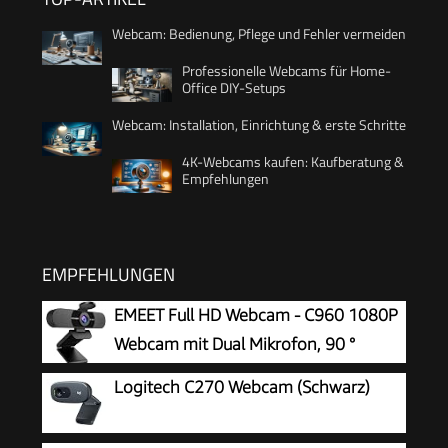
Webcam: Bedienung, Pflege und Fehler vermeiden
Professionelle Webcams für Home-
Office DIY-Setups
Webcam: Installation, Einrichtung & erste Schritte
4K-Webcams kaufen: Kaufberatung &
Empfehlungen
EMPFEHLUNGEN
EMEET Full HD Webcam - C960 1080P
Webcam mit Dual Mikrofon, 90 °
Streaming Kamera mit Automatische
Logitech C270 Webcam (Schwarz)
Lichtkorrektur, Plug & Play, für Linux, Win10, Mac
OS X, YouTube, Skype, zum Konferenz