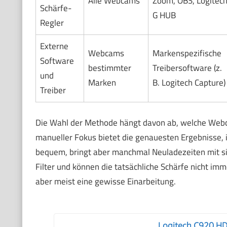
Alle Webcams
Zoom, OBS, Logitec
Schärfe-
G HUB
Regler
Externe
Webcams
Markenspezifische
Software
bestimmter
Treibersoftware (z.
und
Marken
B. Logitech Capture)
Treiber
Die Wahl der Methode hängt davon ab, welche Webcam
manueller Fokus bietet die genauesten Ergebnisse, is
bequem, bringt aber manchmal Neuladezeiten mit sic
Filter und können die tatsächliche Schärfe nicht imm
aber meist eine gewisse Einarbeitung.
Logitech C920 H