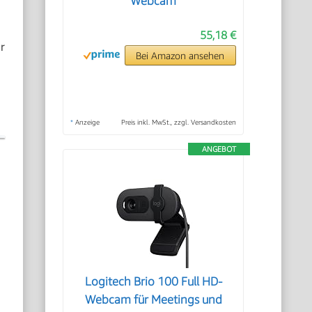
Webcam
55,18 €
r
Bei Amazon ansehen
*
Anzeige
Preis inkl. MwSt., zzgl. Versandkosten
ANGEBOT
Logitech Brio 100 Full HD-
Webcam für Meetings und