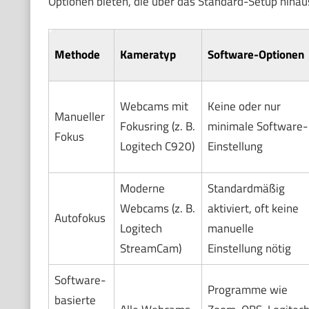
Optionen bieten, die über das Standard-Setup hina
Methode
Kameratyp
Software-Optionen
Webcams mit
Keine oder nur
Manueller
Fokusring (z. B.
minimale Software-
Fokus
Logitech C920)
Einstellung
Moderne
Standardmäßig
Webcams (z. B.
aktiviert, oft keine
Autofokus
Logitech
manuelle
StreamCam)
Einstellung nötig
Software-
Programme wie
basierte