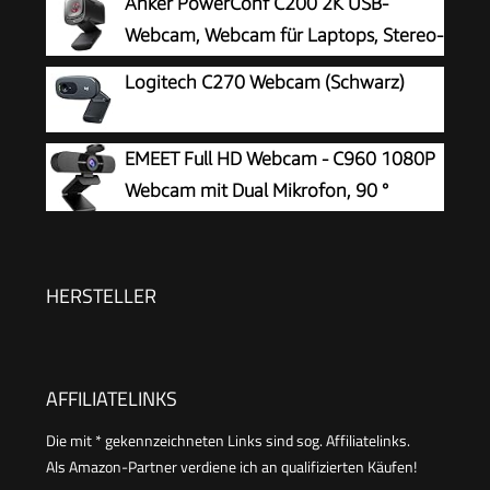
Anker PowerConf C200 2K USB-
Webcam, Webcam für Laptops, Stereo-
Mikrofone
Logitech C270 Webcam (Schwarz)
EMEET Full HD Webcam - C960 1080P
Webcam mit Dual Mikrofon, 90 °
Streaming Kamera mit Automatische
Lichtkorrektur, Plug & Play, für Linux, Win10, Mac
OS X, YouTube, Skype, zum Konferenz
HERSTELLER
AFFILIATELINKS
Die mit * gekennzeichneten Links sind sog. Affiliatelinks.
Als Amazon-Partner verdiene ich an qualifizierten Käufen!