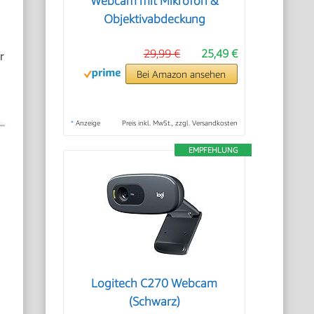
Webcam mit Mikrofon &
Objektivabdeckung
29,99 €
25,49 €
r
Bei Amazon ansehen
*
Anzeige
Preis inkl. MwSt., zzgl. Versandkosten
EMPFEHLUNG
Logitech C270 Webcam
(Schwarz)