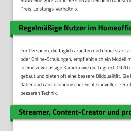
3000 eine gute Wahl. Sie sind ausreichend robust fü
Preis-Leistungs-Verhältnis.
Regelmäßige Nutzer im Homeoffice
Für Personen, die täglich arbeiten und dabei stark
oder Online-Schulungen, empfiehlt sich ein Modell mit
in eine zuverlässige Kamera wie die Logitech C920 
gebaut und bieten oft eine bessere Bildqualität. Sie
daher auch aus ökonomischer Sicht sinnvoller. Gerade
besseren Technik.
Streamer, Content-Creator und pr