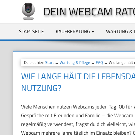
Zum
DEIN WEBCAM RAT
Inhalt
springen
STARTSEITE
KAUFBERATUNG
WARTUNG & 
Du bist hier:
Start
→
Wartung & Pflege
→
FAQ
→ Wie lange hält 
WIE LANGE HÄLT DIE LEBENSD
NUTZUNG?
Viele Menschen nutzen Webcams jeden Tag. Ob für V
Gespräche mit Freunden und Familie – die Webcam i
regelmäßig verwendest, fragst du dich vielleicht, wi
Webcam mehrere Jahre täglich im Einsatz bleiben? Od