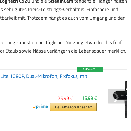
Logitech C920
und die
StreamCam
tendenziell länger halten
is sehr gutes Preis-Leistungs-Verhältnis. Einfachere und
ltbarkeit mit. Trotzdem hängt es auch vom Umgang und den
beitung kannst du bei täglicher Nutzung etwa drei bis fünf
vor Staub sowie Nässe verlängern die Lebensdauer merklich.
ANGEBOT
te 1080P, Dual-Mikrofon, Fixfokus, mit
❯
25,99 €
16,99 €
Bei Amazon ansehen