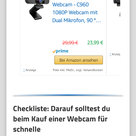
Webcam - C960
1080P Webcam mit
Dual Mikrofon, 90 °
Streaming Kamera
mit Automatische
29,99 €
23,99 €
Lichtkorrektur, Plug &
Play, für Linux, Win10,
*
Anzeige
Mac OS X, YouTube,
Bei Amazon ansehen
Skype, zum Konferenz
*
Anzeige
Preis inkl. MwSt., zzgl. Versandkosten
Checkliste: Darauf solltest du
beim Kauf einer Webcam für
schnelle