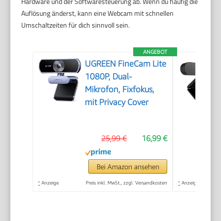
Hardware und der Softwaresteuerung ab. Wenn du häufig die
Auflösung änderst, kann eine Webcam mit schnellen
Umschaltzeiten für dich sinnvoll sein.
ANGEBOT
UGREEN FineCam Lite
1080P, Dual-
Mikrofon, Fixfokus,
mit Privacy Cover
25,99 €
16,99 €
Bei Amazon ansehen
*
Anzeige
Preis inkl. MwSt., zzgl. Versandkosten
*
Anzeige