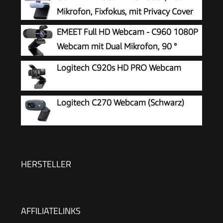
Mikrofon, Fixfokus, mit Privacy Cover
EMEET Full HD Webcam - C960 1080P
Webcam mit Dual Mikrofon, 90 °
Streaming Kamera mit Automatische
Logitech C920s HD PRO Webcam
Lichtkorrektur, Plug & Play, für Linux, Win10, Mac
OS X, YouTube, Skype, zum Konferenz
Logitech C270 Webcam (Schwarz)
HERSTELLER
AFFILIATELINKS