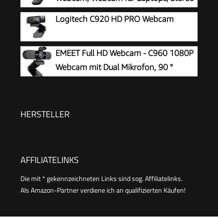
Mikrofone
Logitech C920 HD PRO Webcam
EMEET Full HD Webcam - C960 1080P
Webcam mit Dual Mikrofon, 90 °
Streaming Kamera mit Automatische
Lichtkorrektur, Plug & Play, für Linux, Win10, Mac
OS X, YouTube, Skype, zum Konferenz
HERSTELLER
AFFILIATELINKS
Die mit * gekennzeichneten Links sind sog. Affiliatelinks.
Als Amazon-Partner verdiene ich an qualifizierten Käufen!