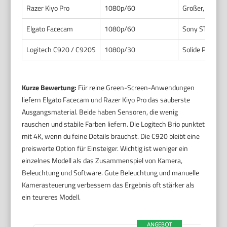
Razer Kiyo Pro
1080p/60
Großer, low-li
Elgato Facecam
1080p/60
Sony STARVIS-
Logitech C920 / C920S
1080p/30
Solide Perfor
Kurze Bewertung:
Für reine Green-Screen-Anwendungen
liefern Elgato Facecam und Razer Kiyo Pro das sauberste
Ausgangsmaterial. Beide haben Sensoren, die wenig
rauschen und stabile Farben liefern. Die Logitech Brio punktet
mit 4K, wenn du feine Details brauchst. Die C920 bleibt eine
preiswerte Option für Einsteiger. Wichtig ist weniger ein
einzelnes Modell als das Zusammenspiel von Kamera,
Beleuchtung und Software. Gute Beleuchtung und manuelle
Kamerasteuerung verbessern das Ergebnis oft stärker als
ein teureres Modell.
ANGEBOT