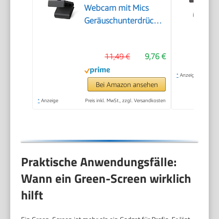
Webcam mit Mics
Geräuschunterdrückung,
USB Webcam
Autofokus Streaming
11,49 €
9,76 €
Kamera für PC Laptop
für Live-Streaming
*
Anzeige
Videoanruf Konferenz
Bei Amazon ansehen
Online-Unterricht
*
Anzeige
Preis inkl. MwSt., zzgl. Versandkosten
Spiel
Praktische Anwendungsfälle:
Wann ein Green-Screen wirklich
hilft