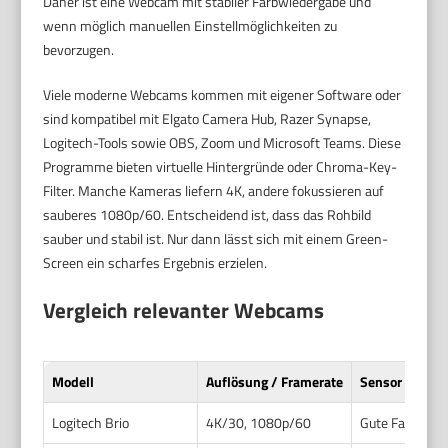
Daher ist eine Webcam mit stabiler Farbwiedergabe und
wenn möglich manuellen Einstellmöglichkeiten zu
bevorzugen.
Viele moderne Webcams kommen mit eigener Software oder
sind kompatibel mit Elgato Camera Hub, Razer Synapse,
Logitech-Tools sowie OBS, Zoom und Microsoft Teams. Diese
Programme bieten virtuelle Hintergründe oder Chroma-Key-
Filter. Manche Kameras liefern 4K, andere fokussieren auf
sauberes 1080p/60. Entscheidend ist, dass das Rohbild
sauber und stabil ist. Nur dann lässt sich mit einem Green-
Screen ein scharfes Ergebnis erzielen.
Vergleich relevanter Webcams
Modell
Auflösung / Framerate
Sensor / Low-
Logitech Brio
4K/30, 1080p/60
Gute Farbwied