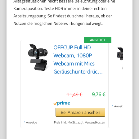
Alltagssituationen reicht bessere Beleuchtung oder eine
Kameraposition. Teste HDR immer in deiner echten
Arbeitsumgebung. So findest du schnell heraus, ob der
Nutzen die möglichen Nebenwirkungen aufwiegt.
ANGEBOT
OFFCUP Full HD
Webcam, 1080P
Webcam mit Mics
Geräuschunterdrückung,
USB Webcam
Autofokus Streaming
11,49 €
9,76 €
Kamera für PC Laptop
für Live-Streaming
*
Anzeige
Videoanruf Konferenz
Bei Amazon ansehen
Online-Unterricht
*
Anzeige
Preis inkl. MwSt., zzgl. Versandkosten
Spiel