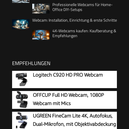
Professionelle Webcams für Home-
Office DIY-Setups
Webcam: Installation, Einrichtung & erste Schritte
4K-Webcams kaufen: Kaufberatung &
Empfehlungen
EMPFEHLUNGEN
Logitech C920 HD PRO Webcam
OFFCUP Full HD Webcam, 1080P
Webcam mit Mics
Geräuschunterdrückung, USB Webcam
UGREEN FineCam Lite 4K, Autofokus,
Autofokus Streaming Kamera für PC Laptop für
Dual-Mikrofon, mit Objektivabdeckung
Live-Streaming Videoanruf Konferenz Online-