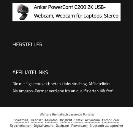
Anker PowerConf C200 2K USB-
Unterricht Spiel
Webcam, Webcam für Laptops, Stereo-
Mikrofone
HERSTELLER
AFFILIATELINKS
Die mit * gekennzeichneten Links sind sog. Affiliatelinks.
Als Amazon-Partner verdiene ich an qualifizierten Käufen!
Weitere thematisch passende Portale:
Streaming
·
Headset
·
Mikrofon
·
Ringlicht
·
Stativ
·
Actioncam
·
Fotodrucker
Speicherkarten
·
Digitalkamera
·
Dashcam
·
Powerbank
·
Bluetooth Lautsprecher