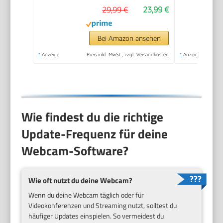
29,99 €
23,99 €
Lichtkorrektur, Plug &
Play, für Linux, Win10,
Mac OS X, YouTube,
Bei Amazon ansehen
Skype, zum Konferenz
*
Anzeige
Preis inkl. MwSt., zzgl. Versandkosten
*
Anzeige
Wie findest du die richtige
Update-Frequenz für deine
Webcam-Software?
Wie oft nutzt du deine Webcam?
Wenn du deine Webcam täglich oder für
Videokonferenzen und Streaming nutzt, solltest du
häufiger Updates einspielen. So vermeidest du