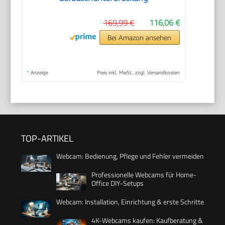
169,99 €
116,06 €
Bei Amazon ansehen
*
Anzeige
Preis inkl. MwSt., zzgl. Versandkosten
TOP-ARTIKEL
Webcam: Bedienung, Pflege und Fehler vermeiden
Professionelle Webcams für Home-
Office DIY-Setups
Webcam: Installation, Einrichtung & erste Schritte
4K-Webcams kaufen: Kaufberatung &