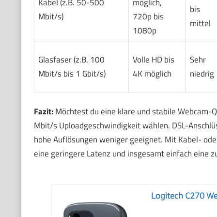
Kabel (z.B. 50-500
möglich,
bis
Mbit/s)
720p bis
mittel
1080p
Glasfaser (z.B. 100
Volle HD bis
Sehr
Mbit/s bis 1 Gbit/s)
4K möglich
niedrig
Fazit:
Möchtest du eine klare und stabile Webcam-Qua
Mbit/s Uploadgeschwindigkeit wählen. DSL-Anschlüss
hohe Auflösungen weniger geeignet. Mit Kabel- oder
eine geringere Latenz und insgesamt einfach eine 
Logitech C270 W