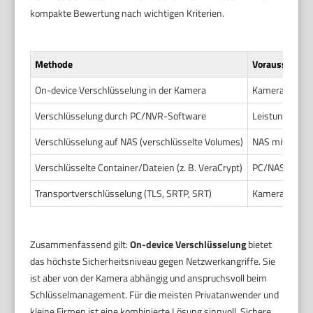
kompakte Bewertung nach wichtigen Kriterien.
Methode
Voraussetzun
On-device Verschlüsselung in der Kamera
Kamera mit Fi
Verschlüsselung durch PC/NVR-Software
Leistungsfähi
Verschlüsselung auf NAS (verschlüsselte Volumes)
NAS mit versch
Verschlüsselte Container/Dateien (z. B. VeraCrypt)
PC/NAS mit Con
Transportverschlüsselung (TLS, SRTP, SRT)
Kamera und Emp
Zusammenfassend gilt:
On-device Verschlüsselung
bietet
das höchste Sicherheitsniveau gegen Netzwerkangriffe. Sie
ist aber von der Kamera abhängig und anspruchsvoll beim
Schlüsselmanagement. Für die meisten Privatanwender und
kleine Firmen ist eine kombinierte Lösung sinnvoll. Sichere