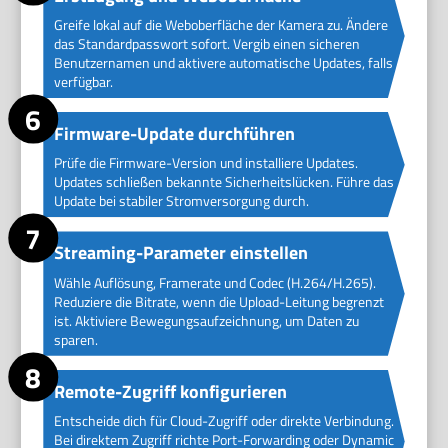
Greife lokal auf die Weboberfläche der Kamera zu. Ändere
das Standardpasswort sofort. Vergib einen sicheren
Benutzernamen und aktivere automatische Updates, falls
verfügbar.
Firmware-Update durchführen
Prüfe die Firmware-Version und installiere Updates.
Updates schließen bekannte Sicherheitslücken. Führe das
Update bei stabiler Stromversorgung durch.
Streaming-Parameter einstellen
Wähle Auflösung, Framerate und Codec (H.264/H.265).
Reduziere die Bitrate, wenn die Upload-Leitung begrenzt
ist. Aktiviere Bewegungsaufzeichnung, um Daten zu
sparen.
Remote-Zugriff konfigurieren
Entscheide dich für Cloud-Zugriff oder direkte Verbindung.
Bei direktem Zugriff richte Port-Forwarding oder Dynamic