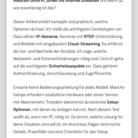
Webcam ohne PC direkt ins Internet streamen
und wenn ja,
wie zuverlässig ist das?
Dieser Artikel erklärt kompakt und praktisch, welche
Optionen du hast. Ich stelle die wichtigsten Gerätetypen vor.
Dazu zählen
IP-Kameras
, Kameras mit
RTSP
-Unterstützung
und Modelle mit eingebautem
Cloud-Streaming
. Du erfährst
die Vor- und Nachteile der Ansätze. Ich sage, welche
Netzwerk- und Stromanforderungen nötig sind. Und ich gehe
auf die wichtigsten
Sicherheitsaspekte
ein. Dazu gehören
Authentifizierung, Verschlüsselung und Zugriffsrechte.
Erwarte keine Bedienungsanleitung für jedes Modell. Manche
Setups erfordern zusätzliche Hardware oder einen Service
mit Abonnement. Trotzdem bekommst du konkrete
Setup-
Optionen
, mit denen du loslegen kannst. Nach diesem Text
weißt du, wann ein PC nötig ist. Du lernst, welche Lösung für
deine Situation sinnvoll ist. Im Anschluss folgen technische
Details, Praxisfälle und eine Checkliste für das Setup.