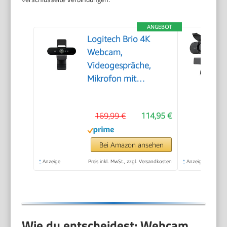
ANGEBOT
Logitech Brio 4K
Webcam,
Videogespräche,
Mikrofon mit
Geräuschunterdrückung
169,99 €
114,95 €
Bei Amazon ansehen
*
Anzeige
Preis inkl. MwSt., zzgl. Versandkosten
*
Anzeige
Wie du entscheidest: Webcam