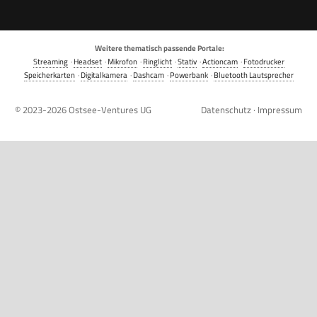
Weitere thematisch passende Portale:
Streaming
·
Headset
·
Mikrofon
·
Ringlicht
·
Stativ
·
Actioncam
·
Fotodrucker
Speicherkarten
·
Digitalkamera
·
Dashcam
·
Powerbank
·
Bluetooth Lautsprecher
© 2023-2026
Ostsee-Ventures UG
Datenschutz
·
Impressum