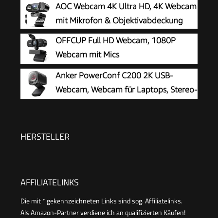
AOC Webcam 4K Ultra HD, 4K Webcam
Lichtkorrektur, Plug & Play, für Linux, Win10, Mac
mit Mikrofon & Objektivabdeckung
OS X, YouTube, Skype, zum Konferenz
OFFCUP Full HD Webcam, 1080P
Webcam mit Mics
Geräuschunterdrückung, USB Webcam
Anker PowerConf C200 2K USB-
Autofokus Streaming Kamera für PC Laptop für
Webcam, Webcam für Laptops, Stereo-
Live-Streaming Videoanruf Konferenz Online-
Mikrofone
Unterricht Spiel
HERSTELLER
AFFILIATELINKS
Die mit * gekennzeichneten Links sind sog. Affiliatelinks.
Als Amazon-Partner verdiene ich an qualifizierten Käufen!