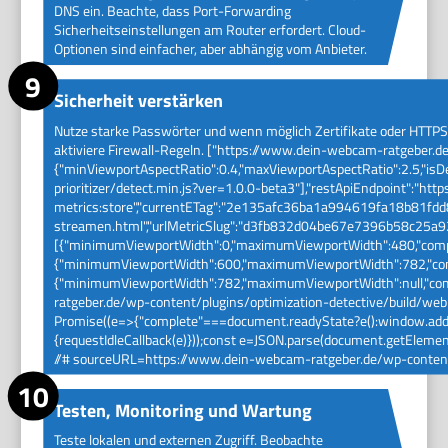
DNS ein. Beachte, dass Port-Forwarding
Sicherheitseinstellungen am Router erfordert. Cloud-
Optionen sind einfacher, aber abhängig vom Anbieter.
Sicherheit verstärken
Nutze starke Passwörter und wenn möglich Zertifikate oder HTTPS. 
aktiviere Firewall-Regeln. ["https://www.dein-webcam-ratgeber.de
{"minViewportAspectRatio":0.4,"maxViewportAspectRatio":2.5,"is
prioritizer/detect.min.js?ver=1.0.0-beta3"],"restApiEndpoint":"h
metrics:store","currentETag":"2e135afc36ba1a994619fa18b81fdd8
streamen.html","urlMetricSlug":"d3fb832d04be67e7396b58c25a92
[{"minimumViewportWidth":0,"maximumViewportWidth":480,"compl
{"minimumViewportWidth":600,"maximumViewportWidth":782,"comp
{"minimumViewportWidth":782,"maximumViewportWidth":null,"compl
ratgeber.de/wp-content/plugins/optimization-detective/build/web-v
Promise((e=>{"complete"===document.readyState?e():window.addEve
{requestIdleCallback(e)}));const e=JSON.parse(document.getElementB
//# sourceURL=https://www.dein-webcam-ratgeber.de/wp-content/p
Testen, Monitoring und Wartung
Teste lokalen und externen Zugriff. Beobachte