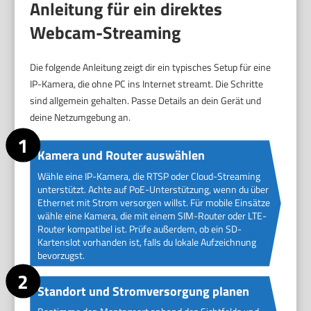
Anleitung für ein direktes
Webcam-Streaming
Die folgende Anleitung zeigt dir ein typisches Setup für eine
IP-Kamera, die ohne PC ins Internet streamt. Die Schritte
sind allgemein gehalten. Passe Details an dein Gerät und
deine Netzumgebung an.
Kamera und Router auswählen
Wähle eine IP-Kamera, die RTSP oder Cloud-Streaming
unterstützt. Achte auf PoE-Unterstützung, wenn du über
Ethernet mit Strom versorgen willst. Für mobile Einsätze
wähle eine Kamera, die mit einem SIM-Router oder LTE-
Router kompatibel ist. Prüfe außerdem, ob ein SD-
Kartenslot vorhanden ist, falls du lokale Aufzeichnung
bevorzugst.
Standort und Stromversorgung planen