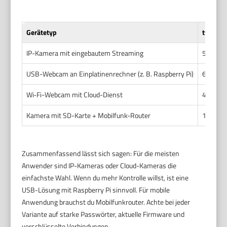
Gerätetyp
typisch
IP-Kamera mit eingebautem Streaming
50–400
USB-Webcam an Einplatinenrechner (z. B. Raspberry Pi)
60–150 
Wi‑Fi-Webcam mit Cloud-Dienst
40–300 
Kamera mit SD-Karte + Mobilfunk-Router
100–600
Zusammenfassend lässt sich sagen: Für die meisten
Anwender sind IP-Kameras oder Cloud-Kameras die
einfachste Wahl. Wenn du mehr Kontrolle willst, ist eine
USB-Lösung mit Raspberry Pi sinnvoll. Für mobile
Anwendung brauchst du Mobilfunkrouter. Achte bei jeder
Variante auf starke Passwörter, aktuelle Firmware und
verschlüsselte Verbindungen.