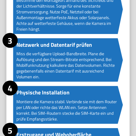
Bestimme den Montageort anhand des Sichtfelds und
der Lichtverhältnisse. Sorge für eine konstante
Stromversorgung. Nutze PoE, Netzteil oder bei
Außenmontage wetterfeste Akkus oder Solarpanels.
Achte auf wetterfeste Gehäuse, wenn die Kamera im
Freien hängt.
Netzwerk und Datentarif prüfen
Miss die verfügbare Upload-Bandbreite. Plane die
Auflösung und den Stream-Bitrate entsprechend. Bei
Mobilfunknutzung kalkuliere das Datenvolumen. Richte
gegebenenfalls einen Datentarif mit ausreichend
Volumen ein.
Physische Installation
Montiere die Kamera stabil. Verbinde sie mit dem Router
per LAN oder richte das WLAN ein. Setze Antennen
korrekt. Bei SIM-Routern stecke die SIM-Karte ein und
prüfe Empfangsstärke.
Erstzugang und Weboberfläche