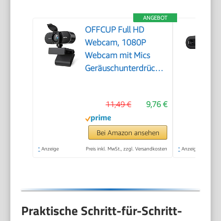
ANGEBOT
OFFCUP Full HD
Webcam, 1080P
Webcam mit Mics
Geräuschunterdrückung,
USB Webcam
Autofokus Streaming
11,49 €
9,76 €
Kamera für PC Laptop
für Live-Streaming
Videoanruf Konferenz
Bei Amazon ansehen
Online-Unterricht
*
Anzeige
Preis inkl. MwSt., zzgl. Versandkosten
*
Anzeige
Spiel
Praktische Schritt-für-Schritt-