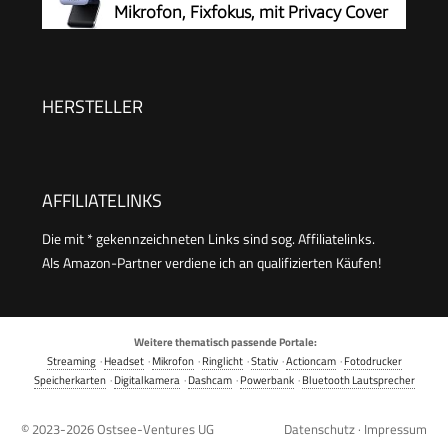
Mikrofon, Fixfokus, mit Privacy Cover
HERSTELLER
AFFILIATELINKS
Die mit * gekennzeichneten Links sind sog. Affiliatelinks.
Als Amazon-Partner verdiene ich an qualifizierten Käufen!
Weitere thematisch passende Portale:
Streaming
·
Headset
·
Mikrofon
·
Ringlicht
·
Stativ
·
Actioncam
·
Fotodrucker
Speicherkarten
·
Digitalkamera
·
Dashcam
·
Powerbank
·
Bluetooth Lautsprecher
© 2023-2026
Ostsee-Ventures UG
Datenschutz
·
Impressum