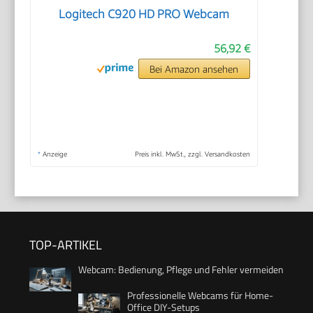
Logitech C920 HD PRO Webcam
56,92 €
Bei Amazon ansehen
*
Anzeige
Preis inkl. MwSt., zzgl. Versandkosten
TOP-ARTIKEL
Webcam: Bedienung, Pflege und Fehler vermeiden
Professionelle Webcams für Home-
Office DIY-Setups