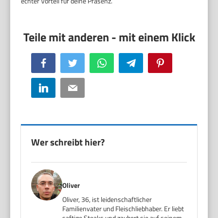
echter Vorteil für deine Präsenz.
Facebook
Twitter
WhatsApp
Telegram
Pinterest
LinkedIn
Email
Wer schreibt hier?
Oliver
Oliver, 36, ist leidenschaftlicher
Familienvater und Fleischliebhaber. Er liebt
saftige Steaks und zaubert sie auf seinem