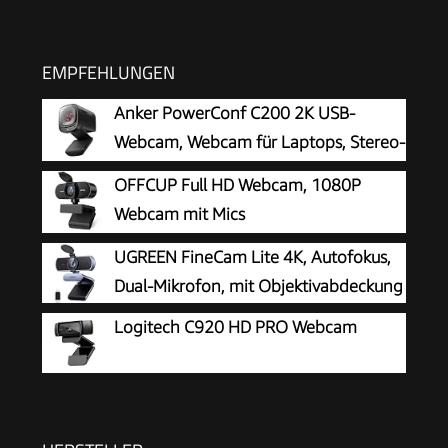
EMPFEHLUNGEN
Anker PowerConf C200 2K USB-
Webcam, Webcam für Laptops, Stereo-
Mikrofone
OFFCUP Full HD Webcam, 1080P
Webcam mit Mics
Geräuschunterdrückung, USB Webcam
UGREEN FineCam Lite 4K, Autofokus,
Autofokus Streaming Kamera für PC Laptop für
Dual-Mikrofon, mit Objektivabdeckung
Live-Streaming Videoanruf Konferenz Online-
Logitech C920 HD PRO Webcam
Unterricht Spiel