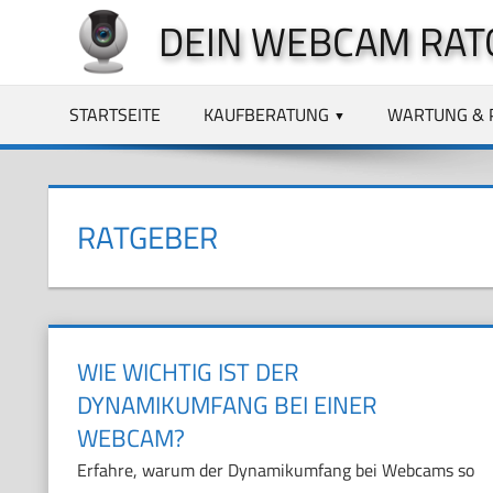
Zum
DEIN WEBCAM RAT
Inhalt
springen
STARTSEITE
KAUFBERATUNG
WARTUNG & 
RATGEBER
WIE WICHTIG IST DER
DYNAMIKUMFANG BEI EINER
WEBCAM?
Erfahre, warum der Dynamikumfang bei Webcams so