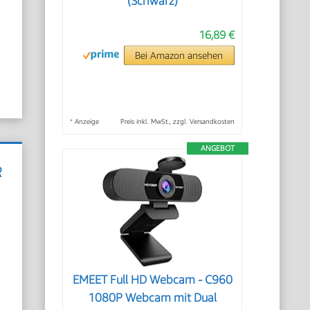
(Schwarz)
16,89 €
Bei Amazon ansehen
*
Anzeige
Preis inkl. MwSt., zzgl. Versandkosten
ANGEBOT
R
EMEET Full HD Webcam - C960
1080P Webcam mit Dual