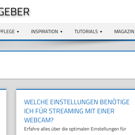
GEBER
PFLEGE
INSPIRATION
TUTORIALS
MAGAZIN
WELCHE EINSTELLUNGEN BENÖTIGE
ICH FÜR STREAMING MIT EINER
WEBCAM?
Erfahre alles über die optimalen Einstellungen für