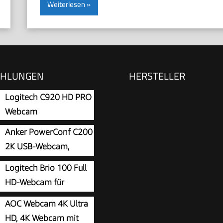
Weiterlesen
EHLUNGEN
HERSTELLER
Logitech C920 HD PRO
Webcam
Anker PowerConf C200
2K USB-Webcam,
Webcam für Laptops,
Logitech Brio 100 Full
Mikrofone
HD-Webcam für
Meetings und
AOC Webcam 4K Ultra
ng
HD, 4K Webcam mit