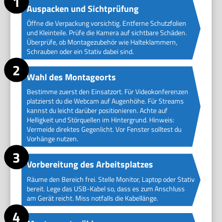
Auspacken und Sichtprüfung
Öffne die Verpackung vorsichtig. Entferne Schutzfolien
und Kleinteile. Prüfe die Kamera auf sichtbare Schäden.
Überprüfe, ob Montagezubehör wie Halteklammern,
Schrauben oder ein Stativ dabei sind.
Wahl des Montageorts
Bestimme zuerst den Einsatzort. Für Videokonferenzen
platzierst du die Webcam auf Augenhöhe. Für Streams
kannst du leicht darüber positionieren. Achte auf
Helligkeit und Störquellen im Hintergrund. Hinweis:
Vermeide direktes Gegenlicht. Vor Fenster solltest du
Vorhänge nutzen.
Vorbereitung des Arbeitsplatzes
Räume den Bereich frei. Stelle Monitor, Laptop oder Stativ
bereit. Lege das USB-Kabel so, dass es zum Anschluss
am Gerät reicht. Miss notfalls die Kabellänge.