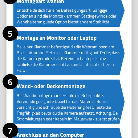
Montageart wählen
Entscheide dich für eine Befestigungsart. Gängige
Optionen sind die Monitorklammer, Stativgewinde oder
Wandhalterung. Jede Option bietet andere Stabilität.
Montage an Monitor oder Laptop
Bei einer Klammer befestigst du die Webcam oben am
Bildschirmrand. Setze die Klammer mittig auf. Prüfe, dass
die Kamera gerade sitzt. Bei einem Laptop display
schließe die Klammer sanft an und achte auf sicheren
Halt.
Wand- oder Deckenmontage
Bei Wandmontage markierst du die Bohrpunkte.
Verwende geeignete Dübel für das Material. Bohre
vorsichtig und schraube die Halterung fest. Teste die
Tragfähigkeit bevor du die Kamera aufsetzt. Achtung: Bei
Stromleitungen oder Kabeln im Mauerwerk zuerst prüfen.
Anschluss an den Computer