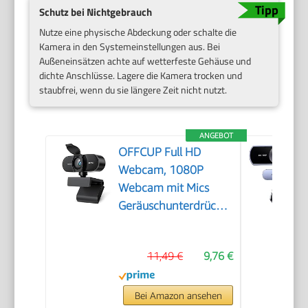
Schutz bei Nichtgebrauch
Nutze eine physische Abdeckung oder schalte die
Kamera in den Systemeinstellungen aus. Bei
Außeneinsätzen achte auf wetterfeste Gehäuse und
dichte Anschlüsse. Lagere die Kamera trocken und
staubfrei, wenn du sie längere Zeit nicht nutzt.
ANGEBOT
OFFCUP Full HD
Webcam, 1080P
Webcam mit Mics
Geräuschunterdrückung,
USB Webcam
Autofokus Streaming
11,49 €
9,76 €
Kamera für PC Laptop
für Live-Streaming
Videoanruf Konferenz
Bei Amazon ansehen