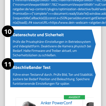
{"minimumViewportWidth":782,"maximumViewportWidth":null,"compl
ratgeber.de/wp-content/plugins/optimization-detective/build/web-v
Promise((e=>{"complete"===document.readyState?e():window.addEve
{requestIdleCallback(e)}));const e=JSON.parse(document.getElement
n(a)}load(); //# sourceURL=https://www.dein-webcam-ratgeber.de/
Datenschutz und Sicherheit
Prüfe die Privatsphäre-Einstellungen in Betriebssystem
und Videoplattform. Deaktiviere die Kamera physisch bei
Bedarf. Halte Firmware und Treiber aktuell, um
Sicherheitslücken zu schließen.
Abschließender Test
Führe einen Testanruf durch. Prüfe Bild, Ton und Stabilität.
Justiere bei Bedarf Position und Beleuchtung. Speichere
funktionierende Einstellungen für später.
ANGEBOT
Anker PowerConf