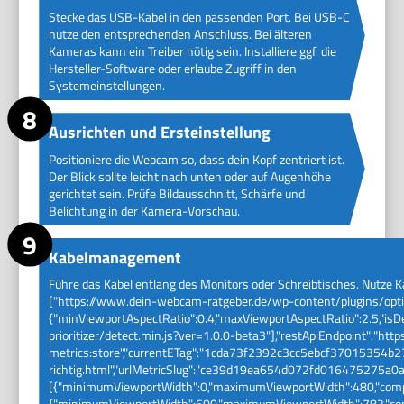
Stecke das USB-Kabel in den passenden Port. Bei USB-C
nutze den entsprechenden Anschluss. Bei älteren
Kameras kann ein Treiber nötig sein. Installiere ggf. die
Hersteller-Software oder erlaube Zugriff in den
Systemeinstellungen.
Ausrichten und Ersteinstellung
Positioniere die Webcam so, dass dein Kopf zentriert ist.
Der Blick sollte leicht nach unten oder auf Augenhöhe
gerichtet sein. Prüfe Bildausschnitt, Schärfe und
Belichtung in der Kamera-Vorschau.
Kabelmanagement
Führe das Kabel entlang des Monitors oder Schreibtisches. Nutze Kab
["https://www.dein-webcam-ratgeber.de/wp-content/plugins/optim
{"minViewportAspectRatio":0.4,"maxViewportAspectRatio":2.5,"is
prioritizer/detect.min.js?ver=1.0.0-beta3"],"restApiEndpoint":"h
metrics:store","currentETag":"1cda73f2392c3cc5ebcf37015354b27
richtig.html","urlMetricSlug":"ce39d19ea654d072fd016475275a0
[{"minimumViewportWidth":0,"maximumViewportWidth":480,"compl
{"minimumViewportWidth":600,"maximumViewportWidth":782,"comp