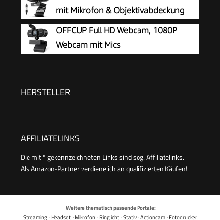
mit Mikrofon & Objektivabdeckung
OFFCUP Full HD Webcam, 1080P
Webcam mit Mics
Geräuschunterdrückung, USB Webcam
Autofokus Streaming Kamera für PC Laptop für
Live-Streaming Videoanruf Konferenz Online-
HERSTELLER
Unterricht Spiel
AFFILIATELINKS
Die mit * gekennzeichneten Links sind sog. Affiliatelinks.
Als Amazon-Partner verdiene ich an qualifizierten Käufen!
Weitere thematisch passende Portale:
Streaming
·
Headset
·
Mikrofon
·
Ringlicht
·
Stativ
·
Actioncam
·
Fotodrucker