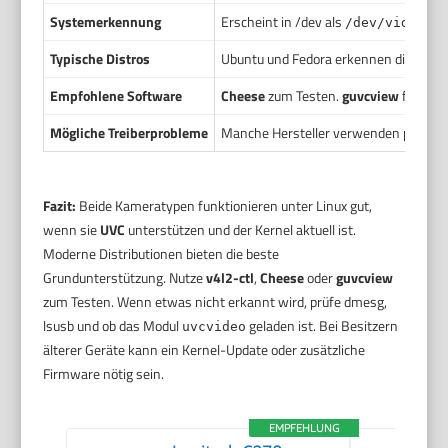
Systemerkennung
Erscheint in /dev als
. 
/dev/video0
Typische Distros
Ubuntu und Fedora erkennen die meisten
Empfohlene Software
Cheese
zum Testen.
guvcview
für Kam
Mögliche Treiberprobleme
Manche Hersteller verwenden propriet
Fazit:
Beide Kameratypen funktionieren unter Linux gut,
wenn sie
UVC
unterstützen und der Kernel aktuell ist.
Moderne Distributionen bieten die beste
Grundunterstützung. Nutze
v4l2-ctl
,
Cheese
oder
guvcview
zum Testen. Wenn etwas nicht erkannt wird, prüfe dmesg,
lsusb und ob das Modul
geladen ist. Bei Besitzern
uvcvideo
älterer Geräte kann ein Kernel-Update oder zusätzliche
Firmware nötig sein.
EMPFEHLUNG