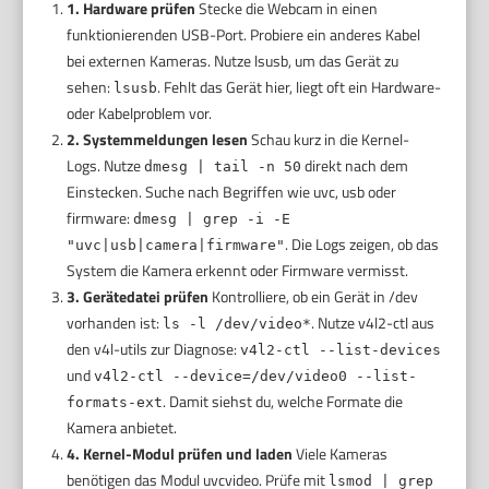
1. Hardware prüfen
Stecke die Webcam in einen
funktionierenden USB-Port. Probiere ein anderes Kabel
bei externen Kameras. Nutze lsusb, um das Gerät zu
sehen:
. Fehlt das Gerät hier, liegt oft ein Hardware-
lsusb
oder Kabelproblem vor.
2. Systemmeldungen lesen
Schau kurz in die Kernel-
Logs. Nutze
direkt nach dem
dmesg | tail -n 50
Einstecken. Suche nach Begriffen wie uvc, usb oder
firmware:
dmesg | grep -i -E
. Die Logs zeigen, ob das
"uvc|usb|camera|firmware"
System die Kamera erkennt oder Firmware vermisst.
3. Gerätedatei prüfen
Kontrolliere, ob ein Gerät in /dev
vorhanden ist:
. Nutze v4l2-ctl aus
ls -l /dev/video*
den v4l-utils zur Diagnose:
v4l2-ctl --list-devices
und
v4l2-ctl --device=/dev/video0 --list-
. Damit siehst du, welche Formate die
formats-ext
Kamera anbietet.
4. Kernel-Modul prüfen und laden
Viele Kameras
benötigen das Modul uvcvideo. Prüfe mit
lsmod | grep