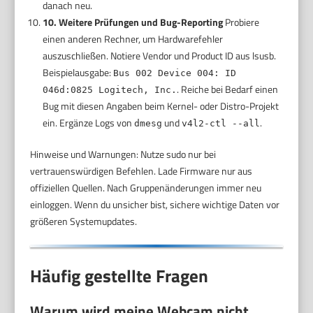
danach neu.
10. Weitere Prüfungen und Bug-Reporting
Probiere
einen anderen Rechner, um Hardwarefehler
auszuschließen. Notiere Vendor und Product ID aus lsusb.
Beispielausgabe:
Bus 002 Device 004: ID
. Reiche bei Bedarf einen
046d:0825 Logitech, Inc.
Bug mit diesen Angaben beim Kernel- oder Distro-Projekt
ein. Ergänze Logs von
und
.
dmesg
v4l2-ctl --all
Hinweise und Warnungen: Nutze sudo nur bei
vertrauenswürdigen Befehlen. Lade Firmware nur aus
offiziellen Quellen. Nach Gruppenänderungen immer neu
einloggen. Wenn du unsicher bist, sichere wichtige Daten vor
größeren Systemupdates.
Häufig gestellte Fragen
Warum wird meine Webcam nicht