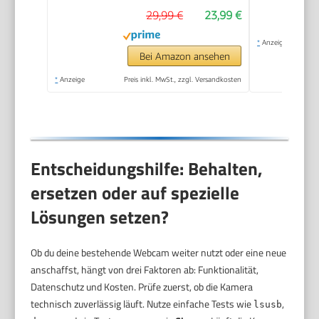
29,99 €
23,99 €
Lichtkorrektur, Plug &
Play, für Linux, Win10,
*
Anzeige
Mac OS X, YouTube,
Bei Amazon ansehen
Skype, zum Konferenz
*
Anzeige
Preis inkl. MwSt., zzgl. Versandkosten
Entscheidungshilfe: Behalten,
ersetzen oder auf spezielle
Lösungen setzen?
Ob du deine bestehende Webcam weiter nutzt oder eine neue
anschaffst, hängt von drei Faktoren ab: Funktionalität,
Datenschutz und Kosten. Prüfe zuerst, ob die Kamera
technisch zuverlässig läuft. Nutze einfache Tests wie
,
lsusb