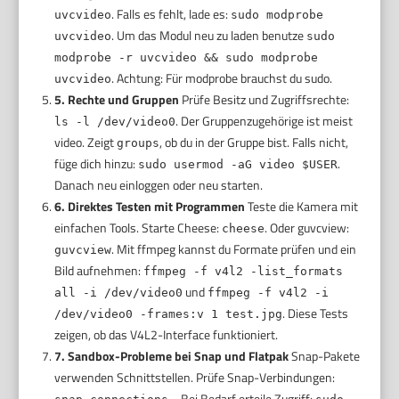
. Falls es fehlt, lade es:
uvcvideo
sudo modprobe
. Um das Modul neu zu laden benutze
uvcvideo
sudo
modprobe -r uvcvideo && sudo modprobe
. Achtung: Für modprobe brauchst du sudo.
uvcvideo
5. Rechte und Gruppen
Prüfe Besitz und Zugriffsrechte:
. Der Gruppenzugehörige ist meist
ls -l /dev/video0
video. Zeigt
, ob du in der Gruppe bist. Falls nicht,
groups
füge dich hinzu:
.
sudo usermod -aG video $USER
Danach neu einloggen oder neu starten.
6. Direktes Testen mit Programmen
Teste die Kamera mit
einfachen Tools. Starte Cheese:
. Oder guvcview:
cheese
. Mit ffmpeg kannst du Formate prüfen und ein
guvcview
Bild aufnehmen:
ffmpeg -f v4l2 -list_formats
und
all -i /dev/video0
ffmpeg -f v4l2 -i
. Diese Tests
/dev/video0 -frames:v 1 test.jpg
zeigen, ob das V4L2-Interface funktioniert.
7. Sandbox-Probleme bei Snap und Flatpak
Snap-Pakete
verwenden Schnittstellen. Prüfe Snap-Verbindungen:
. Bei Bedarf erteile Zugriff: