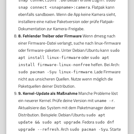
snap connections
sudo
. Flatpak kann
snap connect <snapname>:camera
ebenfalls sandboxen. Wenn die App keine Kamera sieht,
installiere eine native Paketversion oder prüfe Flatpak-
Dokumentation zur Kamera-Freigabe.
8. Fehlender Treiber oder Firmware
Wenn dmesg nach
einer Firmware-Datei verlangt, suche nach linux-firmware
oder firmware-paketen. Unter Debian/Ubuntu kann
sudo
oder
apt install linux-firmware
sudo apt
helfen. Bei Arch:
install firmware-linux-nonfree
. Lade Firmware
sudo pacman -Syu linux-firmware
nicht aus unsicheren Quellen. Nutze wenn möglich die
Paketquellen deiner Distribution.
9. Kernel-Update als Maßnahme
Manche Probleme löst
ein neuerer Kernel. Prüfe deine Version mit
.
uname -r
Aktualisiere das System mit dem Paketmanager deiner
Distribution. Beispiele: Debian/Ubuntu
sudo apt
. Fedora
update && sudo apt upgrade
sudo dnf
. Arch
. Starte
upgrade --refresh
sudo pacman -Syu