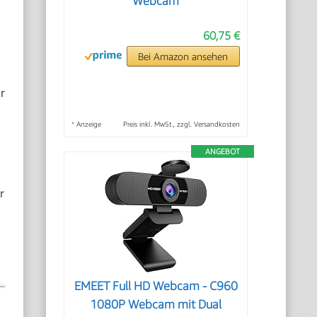
Webcam
60,75 €
Bei Amazon ansehen
r
*
Anzeige
Preis inkl. MwSt., zzgl. Versandkosten
ANGEBOT
r
EMEET Full HD Webcam - C960
1080P Webcam mit Dual