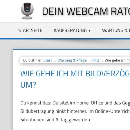
Zum
DEIN WEBCAM RAT
Inhalt
springen
STARTSEITE
KAUFBERATUNG
WARTUNG & 
Du bist hier:
Start
→
Wartung & Pflege
→
FAQ
→ Wie gehe ich mi
WIE GEHE ICH MIT BILDVERZ
UM?
Du kennst das: Du sitzt im Home-Office und das Geg
Bildübertragung hinkt hinterher. Im Online-Unterric
Situationen sind Alltag geworden.