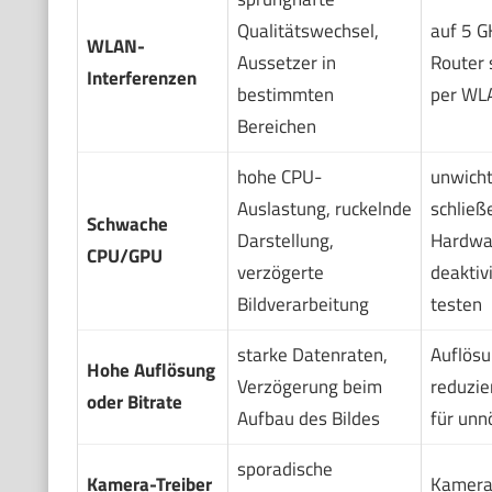
Qualitätswechsel,
auf 5 G
WLAN-
Aussetzer in
Router 
Interferenzen
bestimmten
per WL
Bereichen
hohe CPU-
unwich
Auslastung, ruckelnde
schließ
Schwache
Darstellung,
Hardwa
CPU/GPU
verzögerte
deaktiv
Bildverarbeitung
testen
starke Datenraten,
Auflösu
Hohe Auflösung
Verzögerung beim
reduzie
oder Bitrate
Aufbau des Bildes
für unn
sporadische
Kamera-Treiber
Kamera-