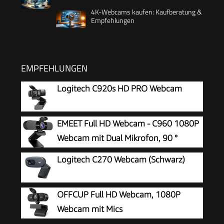
4K-Webcams kaufen: Kaufberatung &
Empfehlungen
EMPFEHLUNGEN
Logitech C920s HD PRO Webcam
EMEET Full HD Webcam - C960 1080P
Webcam mit Dual Mikrofon, 90 °
Streaming Kamera mit Automatische
Logitech C270 Webcam (Schwarz)
Lichtkorrektur, Plug & Play, für Linux, Win10, Mac
OS X, YouTube, Skype, zum Konferenz
OFFCUP Full HD Webcam, 1080P
Webcam mit Mics
Geräuschunterdrückung, USB Webcam