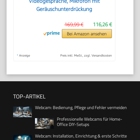
Videogespräche, Mikrofon mit
Geräuschunterdrückung
169,99 €
116,26 €
Bei Amazon ansehen
*
Anzeige
Preis inkl. MwSt., zzgl. Versandkosten
TOP-ARTIKEL
Webcam: Bedienung, Pflege und Fehler vermeiden
Professionelle Webcams für Home-
Office DIY-Setups
Webcam: Installation, Einrichtung & erste Schritte