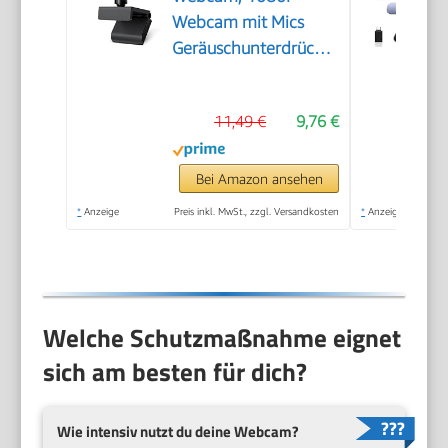
Webcam mit Mics
Geräuschunterdrückung,
USB Webcam
Autofokus Streaming
11,49 €
9,76 €
Kamera für PC Laptop
für Live-Streaming
Videoanruf Konferenz
Bei Amazon ansehen
Online-Unterricht
*
Anzeige
Preis inkl. MwSt., zzgl. Versandkosten
*
Anzeige
Spiel
Welche Schutzmaßnahme eignet
sich am besten für dich?
Wie intensiv nutzt du deine Webcam?