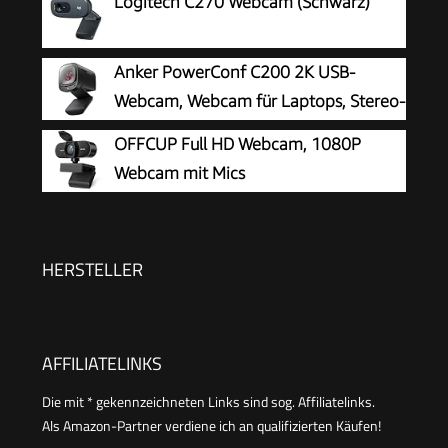
Logitech C270 Webcam (Schwarz)
Anker PowerConf C200 2K USB-
Webcam, Webcam für Laptops, Stereo-
Mikrofone
OFFCUP Full HD Webcam, 1080P
Webcam mit Mics
Geräuschunterdrückung, USB Webcam
Autofokus Streaming Kamera für PC Laptop für
Live-Streaming Videoanruf Konferenz Online-
HERSTELLER
Unterricht Spiel
AFFILIATELINKS
Die mit * gekennzeichneten Links sind sog. Affiliatelinks.
Als Amazon-Partner verdiene ich an qualifizierten Käufen!