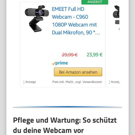
ANGEBOT
EMEET Full HD
Webcam - C960
1080P Webcam mit
Dual Mikrofon, 90 °
Streaming Kamera
mit Automatische
29,99 €
23,99 €
Lichtkorrektur, Plug &
Play, für Linux, Win10,
Mac OS X, YouTube,
Bei Amazon ansehen
Skype, zum Konferenz
*
Anzeige
Preis inkl. MwSt., zzgl. Versandkosten
*
Anzeige
Pflege und Wartung: So schützt
du deine Webcam vor